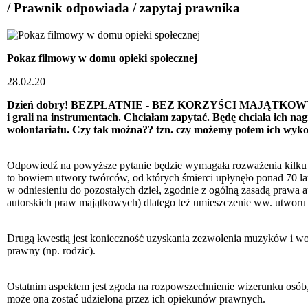
/ Prawnik odpowiada / zapytaj prawnika
Pokaz filmowy w domu opieki społecznej
28.02.20
Dzień dobry! BEZPŁATNIE - BEZ KORZYŚCI MAJĄTKOWYCH W zam
i grali na instrumentach. Chciałam zapytać. Będę chciała ich n
wolontariatu. Czy tak można?? tzn. czy możemy potem ich wyk
Odpowiedź na powyższe pytanie będzie wymagała rozważenia kilku a
to bowiem utwory twórców, od których śmierci upłynęło ponad 70 lat,
w odniesieniu do pozostałych dzieł, zgodnie z ogólną zasadą prawa 
autorskich praw majątkowych) dlatego też umieszczenie ww. utworu 
Drugą kwestią jest konieczność uzyskania zezwolenia muzyków i woka
prawny (np. rodzic).
Ostatnim aspektem jest zgoda na rozpowszechnienie wizerunku osób,
może ona zostać udzielona przez ich opiekunów prawnych.