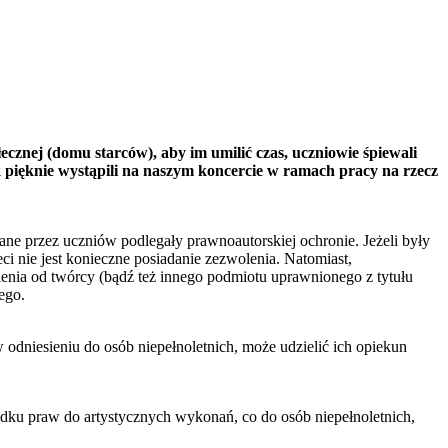
(domu starców), aby im umilić czas, uczniowie śpiewali
k pięknie wystąpili na naszym koncercie w ramach pracy na rzecz
e przez uczniów podlegały prawnoautorskiej ochronie. Jeżeli były
ci nie jest konieczne posiadanie zezwolenia. Natomiast,
lenia od twórcy (bądź też innego podmiotu uprawnionego z tytułu
iego.
odniesieniu do osób niepełnoletnich, może udzielić ich opiekun
dku praw do artystycznych wykonań, co do osób niepełnoletnich,