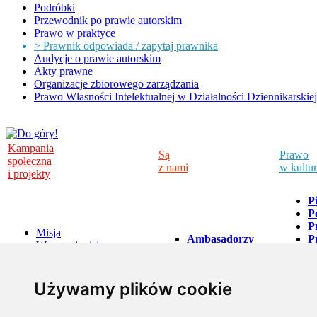
Podróbki
Przewodnik po prawie autorskim
Prawo w praktyce
> Prawnik odpowiada / zapytaj prawnika
Audycje o prawie autorskim
Akty prawne
Organizacje zbiorowego zarządzania
Prawo Własności Intelektualnej w Działalności Dziennikarskiej
Kampania
Są
Prawo
społeczna
z nami
w kultu
i projekty
P
P
P
Misja
Ambasadorzy
P
Wesprzyj misję
Kampanii
P
Projekty
Artyści
w
A
LK w pytaniach
Kampanii
A
i odpowiedziach
Używamy plików cookie
O
P
D