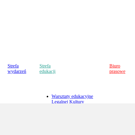
Strefa
Strefa
Biuro
wydarzeń
edukacji
prasowe
Warsztaty edukacyjne
Legalnej Kultury
do
Strefa dla nauczycieli
Polecamy
Strefa dla uczniów
Strefa dla studentów
Strefa "Ja w internecie"