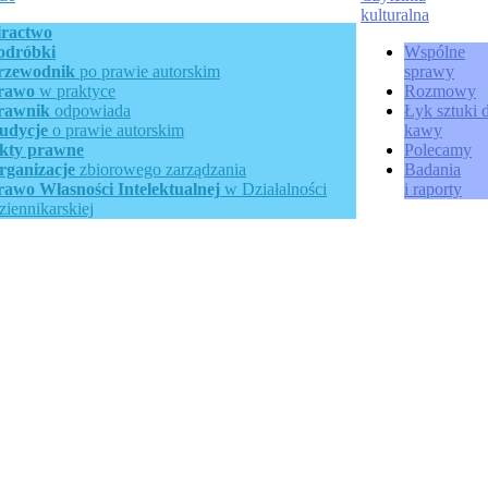
kulturalna
iractwo
odróbki
Wspólne
rzewodnik
po prawie autorskim
sprawy
rawo
w praktyce
Rozmowy
rawnik
odpowiada
Łyk sztuki 
udycje
o prawie autorskim
kawy
kty prawne
Polecamy
rganizacje
zbiorowego zarządzania
Badania
rawo Własności Intelektualnej
w Działalności
i raporty
ziennikarskiej