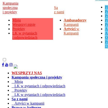
Kampania
P
społeczna
Są
P
i projekty
z nami
P
Misja
Ambasadorzy
P
Wesprzyj misję
Kampanii
P
Projekty
Artyści
w
A
LK w pytaniach
Kampanii
A
i odpowiedziach
O
P
D
WESPRZYJ NAS
Kampania społeczna i projekty
Misja
LK w pytaniach i odpowiedziach
Projekty
LK w pytaniach i odpowiedziach
Są z nami
Artyści w kampanii
Prawo w kulturze