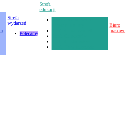
Strefa
edukacji
Strefa
Warsztaty edukacyjne
wydarzeń
Legalnej Kultury
Biuro
do
Strefa dla nauczycieli
prasowe
Polecamy
Strefa dla uczniów
Strefa dla studentów
Strefa "Ja w internecie"