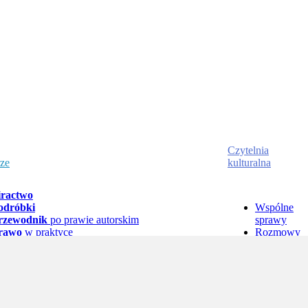
Czytelnia
rze
kulturalna
iractwo
odróbki
Wspólne
rzewodnik
po prawie autorskim
sprawy
rawo
w praktyce
Rozmowy
rawnik
odpowiada
Łyk sztuki 
udycje
o prawie autorskim
kawy
kty prawne
Polecamy
rganizacje
zbiorowego zarządzania
Badania
rawo Własności Intelektualnej
w Działalności
i raporty
ziennikarskiej