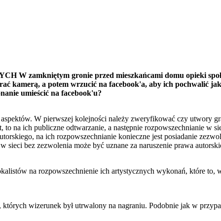
kniętym gronie przed mieszkańcami domu opieki społecznej 
agrać kamerą, a potem wrzucić na facebook'a, aby ich pochwalić ja
onanie umieścić na facebook'u?
spektów. W pierwszej kolejności należy zweryfikować czy utwory gran
 to na ich publiczne odtwarzanie, a następnie rozpowszechnianie w sie
autorskiego, na ich rozpowszechnianie konieczne jest posiadanie zezwo
w sieci bez zezwolenia może być uznane za naruszenie prawa autorsk
listów na rozpowszechnienie ich artystycznych wykonań, które to, w 
 których wizerunek był utrwalony na nagraniu. Podobnie jak w przypa