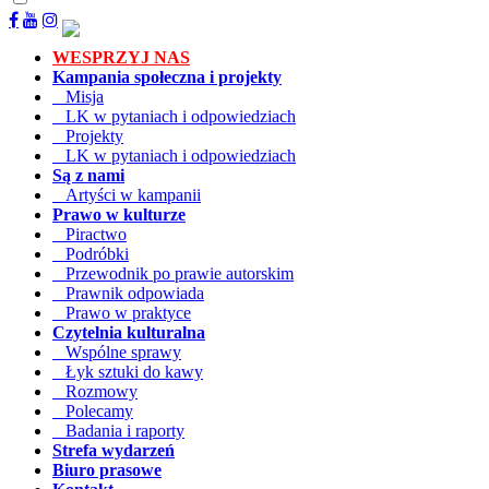
WESPRZYJ NAS
Kampania społeczna i projekty
Misja
LK w pytaniach i odpowiedziach
Projekty
LK w pytaniach i odpowiedziach
Są z nami
Artyści w kampanii
Prawo w kulturze
Piractwo
Podróbki
Przewodnik po prawie autorskim
Prawnik odpowiada
Prawo w praktyce
Czytelnia kulturalna
Wspólne sprawy
Łyk sztuki do kawy
Rozmowy
Polecamy
Badania i raporty
Strefa wydarzeń
Biuro prasowe