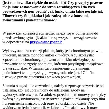
(jest to nierzadko ciężkie do ustalenia)? Czy przepisy prawne
mają inne zastosowanie do stron zarabiających i do tych
prowadzonych non-profit? Jak funkcjonują takie portale jak
Filmweb czy Stopklatka i jak radzą sobie z fotosami,
zwiastunami i plakatami filmów?
W pierwszej kolejności stwierdzić należy, że w odniesieniu do
przedstawionej sytuacji, aktualne są wszystkie uwagi zawarte
w odpowiedzi na
przywołane pytanie
.
Wykorzystanie w recenzji plakatu, który jest chronionym prawnie
utworem, narusza monopol autorski twórcy. Aby skorzystać
z przedmiotu chronionego prawem autorskim niezbędne jest
uzyskanie na to zgody podmiotu, któremu przysługują majątkowe
prawa autorskie. W zamian za przeniesienie uprawnienia,
podmiotowi temu przysługuje wynagrodzenie (art. 17 in fine
ustawy o prawie autorskim i prawach pokrewnych).
Starania o uzyskanie zezwolenia, należy rozpocząć oczywiście od
ustalenia, kto jest uprawniony do udzielenia zgody na
wykorzystanie utworu. Zasadniczo przedmiotem umowy pomiędzy
twórcą a dystrybutorem jest stworzenie plakatu reklamującego film
i przeniesienie majątkowych praw autorskich do dzieła. Nie
wyklucza to jednak sytuacji, w której ogół majątkowych praw