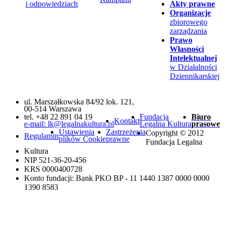
i odpowiedziach
Akty prawne
Organizacje
zbiorowego
zarządzania
Prawo
Własności
Intelektualnej
w Działalności
Dziennikarskiej
ul. Marszałkowska 84/92 lok. 121,
00-514 Warszawa
tel. +48 22 891 04 19
Fundacja
Biuro
Kontakt
e-mail: lk@legalnakultura.pl
Legalna Kultura
prasowe
Ustawienia
Zastrzeżenia
Copyright © 2012
Regulamin
plików Cookie
prawne
Fundacja Legalna
Kultura
NIP 521-36-20-456
KRS 0000400728
Konto fundacji: Bank PKO BP - 11 1440 1387 0000 0000
1390 8583