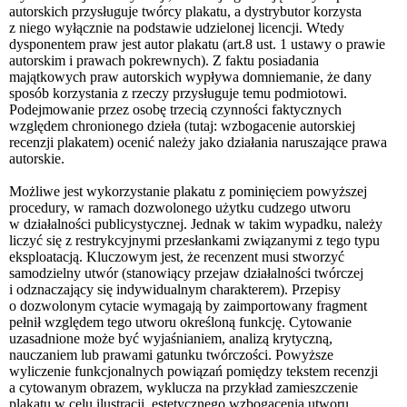
autorskich przysługuje twórcy plakatu, a dystrybutor korzysta
z niego wyłącznie na podstawie udzielonej licencji. Wtedy
dysponentem praw jest autor plakatu (art.8 ust. 1 ustawy o prawie
autorskim i prawach pokrewnych). Z faktu posiadania
majątkowych praw autorskich wypływa domniemanie, że dany
sposób korzystania z rzeczy przysługuje temu podmiotowi.
Podejmowanie przez osobę trzecią czynności faktycznych
względem chronionego dzieła (tutaj: wzbogacenie autorskiej
recenzji plakatem) ocenić należy jako działania naruszające prawa
autorskie.
Możliwe jest wykorzystanie plakatu z pominięciem powyższej
procedury, w ramach dozwolonego użytku cudzego utworu
w działalności publicystycznej. Jednak w takim wypadku, należy
liczyć się z restrykcyjnymi przesłankami związanymi z tego typu
eksploatacją. Kluczowym jest, że recenzent musi stworzyć
samodzielny utwór (stanowiący przejaw działalności twórczej
i odznaczający się indywidualnym charakterem). Przepisy
o dozwolonym cytacie wymagają by zaimportowany fragment
pełnił względem tego utworu określoną funkcję. Cytowanie
uzasadnione może być wyjaśnianiem, analizą krytyczną,
nauczaniem lub prawami gatunku twórczości. Powyższe
wyliczenie funkcjonalnych powiązań pomiędzy tekstem recenzji
a cytowanym obrazem, wyklucza na przykład zamieszczenie
plakatu w celu ilustracji, estetycznego wzbogacenia utworu.