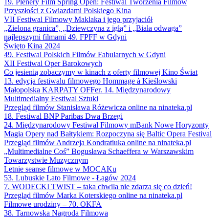
19. Plenery Film Spring Open: Festiwal Tworzenia Filmów
Przyszłości z Gwiazdami Polskiego Kina
VII Festiwal Filmowy Maklaka i jego przyjaciół
„Zielona granica”, „Dziewczyna z igłą” i „Biała odwaga”
najlepszymi filmami 49. FPFF w Gdyni
Święto Kina 2024
49. Festiwal Polskich Filmów Fabularnych w Gdyni
XII Festiwal Oper Barokowych
Co jesienią zobaczymy w kinach z oferty filmowej Kino Świat
13. edycja festiwalu filmowego Hommage à Kieślowski
Małopolska KARPATY OFFer. 14. Międzynarodowy
Multimedialny Festiwal Sztuki
Przegląd filmów Stanisława Różewicza online na ninateka.pl
18. Festiwal BNP Paribas Dwa Brzegi
24. Międzynarodowy Festiwal Filmowy mBank Nowe Horyzonty
Magia Opery nad Bałtykiem: Rozpoczyna się Baltic Opera Festival
Przegląd filmów Andrzeja Kondratiuka online na ninateka.pl
„Multimedialne Coś” Bogusława Schaeffera w Warszawskim
Towarzystwie Muzycznym
Letnie seanse filmowe w MOCAKu
53. Lubuskie Lato Filmowe - Łagów 2024
7. WODECKI TWIST – taka chwila nie zdarza się co dzień!
Przegląd filmów Marka Koterskiego online na ninateka.pl
Filmowe urodziny – 70. OKFA
38. Tarnowska Nagroda Filmowa