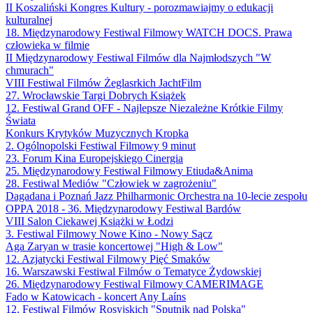
II Koszaliński Kongres Kultury - porozmawiajmy o edukacji
kulturalnej
18. Międzynarodowy Festiwal Filmowy WATCH DOCS. Prawa
człowieka w filmie
II Międzynarodowy Festiwal Filmów dla Najmłodszych "W
chmurach"
VIII Festiwal Filmów Żeglasrkich JachtFilm
27. Wrocławskie Targi Dobrych Książek
12. Festiwal Grand OFF - Najlepsze Niezależne Krótkie Filmy
Świata
Konkurs Krytyków Muzycznych Kropka
2. Ogólnopolski Festiwal Filmowy 9 minut
23. Forum Kina Europejskiego Cinergia
25. Międzynarodowy Festiwal Filmowy Etiuda&Anima
28. Festiwal Mediów "Człowiek w zagrożeniu"
Dagadana i Poznań Jazz Philharmonic Orchestra na 10-lecie zespołu
OPPA 2018 - 36. Międzynarodowy Festiwal Bardów
VIII Salon Ciekawej Książki w Łodzi
3. Festiwal Filmowy Nowe Kino - Nowy Sącz
Aga Zaryan w trasie koncertowej "High & Low"
12. Azjatycki Festiwal Filmowy Pięć Smaków
16. Warszawski Festiwal Filmów o Tematyce Żydowskiej
26. Międzynarodowy Festiwal Filmowy CAMERIMAGE
Fado w Katowicach - koncert Any Laíns
12. Festiwal Filmów Rosyjskich "Sputnik nad Polską"