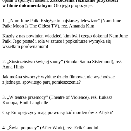
opisał wspólnym hasłem:
Zaskoczenia i szukanie przyszłości
w filmie dokumentalnym
. Oto jego propozycje:
1. „Nam June Paik. Księżyc to najstarszy telewizor” (Nam June
Paik: Moon Is The Oldest TV), reż. Amanda Kim
Każdy z nas powinien wiedzieć, kim był i czego dokonał Nam June
Paik. Jego postać i rola w sztuce i popkulturze wymyka się
wszelkim porównaniom!
2. „Siostrzeństwo świętej sauny” (Smoke Sauna Sisterhood), reż.
Anna Hints
Jak można stworzyć wybitne dzieło filmowe, nie wychodząc
z jednego, spowitego parą pomieszczenia?
3. „W teatrze przemocy” (Theatre of Violence), reż. Łukasz
Konopa, Emil Langballe
Czy Europejczycy mają prawo sądzić morderców z Afryki?
4. „Świat po pracy” (After Work), reż. Erik Gandini