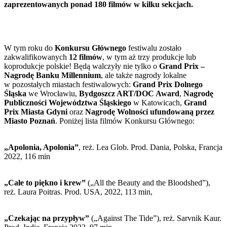
zaprezentowanych ponad 180 filmów w kilku sekcjach.
W tym roku do
Konkursu Głównego
festiwalu zostało
zakwalifikowanych
12 filmów
, w tym aż trzy produkcje lub
koprodukcje polskie! Będą walczyły nie tylko o
Grand Prix –
Nagrodę Banku Millennium
, ale także nagrody lokalne
w pozostałych miastach festiwalowych:
Grand Prix Dolnego
Śląska
we Wrocławiu,
Bydgoszcz ART/DOC Award
,
Nagrodę
Publiczności Województwa Śląskiego
w Katowicach,
Grand
Prix Miasta Gdyni
oraz
Nagrodę Wolności ufundowaną przez
Miasto Poznań
. Poniżej lista filmów Konkursu Głównego:
„Apolonia, Apolonia”
, reż. Lea Glob. Prod. Dania, Polska, Francja
2022, 116 min
„Całe to piękno i krew”
(„All the Beauty and the Bloodshed”),
reż. Laura Poitras. Prod. USA, 2022, 113 min,
„Czekając na przypływ”
(„Against The Tide”), reż. Sarvnik Kaur.