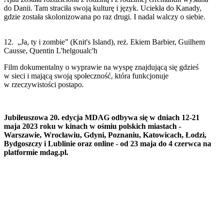
do Danii. Tam straciła swoją kulturę i język. Uciekła do Kanady,
gdzie została skolonizowana po raz drugi. I nadal walczy o siebie.
12. „Ja, ty i zombie” (Knit's Island), reż. Ekiem Barbier, Guilhem
Causse, Quentin L'helgoualc'h
Film dokumentalny o wyprawie na wyspę znajdującą się gdzieś
w sieci i mającą swoją społeczność, która funkcjonuje
w rzeczywistości postapo.
Jubileuszowa 20. edycja MDAG odbywa się w dniach 12-21
maja 2023 roku w kinach w ośmiu polskich miastach -
Warszawie, Wrocławiu, Gdyni, Poznaniu, Katowicach, Łodzi,
Bydgoszczy i Lublinie oraz online - od 23 maja do 4 czerwca na
platformie mdag.pl.