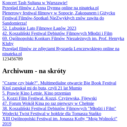
Koncert Tash Sultana w Warszawie!
Przegląd filmów z Anną Dymną online na ninateka.pl
Plenerowy festiwal filmowy w Sopocie, Zakopanem i Giżycku
Festiwal Filmów-Spotkań NieZwykłych znów zawita do
Sandomierza!
52. Lubuskie Lato Filmowe Łagów 2023
42. Koszaliński Festiwal Debiutów Filmowych Młodzi i Film
69. Ogólnopolski Konkurs Filmów Niezależnych im. Prof. Henryka
Kluby
Przegląd filmów ze zdjęciami Ryszarda Lenczewskiego online na
ninateka.pl
1
2
3
4
5
6
7
8
9
Archiwum - na skróty
"Czarne czy białe?". Multimedialne otwarcie Big Book Festival
Ktoś zapukał mi do buta, czyli 21 lat Mumio
5. Prawie Kino Letnie. Kino przemian
5. Kozzi Film Festiwal. Kozzi, Czyżewska, Fijewski
47. Forum Wokół Kina po raz pierwszy w Chełmie
38. Koszaliński Festiwal Debiutów Filmowych "Młodzi i Film"
Wodecki Twist Festiwal w hołdzie dla Tomasza Stańko
XIII Ogólnopolski Festiwal im. Jonasza Kofty "Moja Wolności"
2019