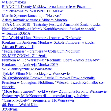
w Białymstoku
PIANO.PL Doroty Miśkiewicz na koncercie w Poznaniu
Jubileuszowa 25. WIOSNA FILMÓW
Marcin Spenner koncertuje "Na czas"
Adam Jarzmik w trasie z Mike'm Moreno
TFAŻ Ciało 2019 - Teatralny Festiwal Amatorski Żmichowska
Natalia Kukulska i Marek Napiórkowski: "Szukaj w snach"
w Teatrze ROMA
The World of Hans Zimmer - koncert w Krakowie
Konkurs im. Andrzeja Munka w Szkole Filmowej w Łodzi
African Beats vol. 1
"Fedra Fitness" - premiera w Collegium Nobilium
22. MFF ZOOM - Zbliżenia
Premiera w TR Warszawa: "Rechnitz. Opera - Anioł Zagłady"
Konkurs im. Andrzeja Munka 2019
Wilki akustycznie w Warszawie
Tydzień Filmu Niemieckiego w Warszawie
26. Ogólnopolski Festiwal Sztuki Filmowej Prowincjonalia
Premiera w Collegium Nobilium: "Wieczór Trzech Króli albo co
chcecie"
"Moje formy zapisu" - cykl wystaw Zygmunta Rytki w Warszawie
Świąteczny MeloKoncert dla niemowląt i małych dzieci
"Cząstki kobiety" - premiera w TR Warszawa
46. Forum Wokół Kina
3xGdynia