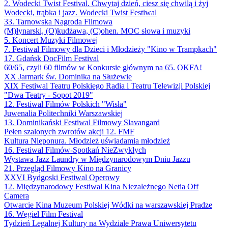
2. Wodecki Twist Festival. Chwytaj dzień, ciesz się chwilą i żyj
Wodecki, trąbka i jazz. Wodecki Twist Festiwal
33. Tarnowska Nagroda Filmowa
(M)łynarski, (O)kudżawa, (C)ohen. MOC słowa i muzyki
5. Koncert Muzyki Filmowej
7. Festiwal Filmowy dla Dzieci i Młodzieży "Kino w Trampkach"
17. Gdańsk DocFilm Festival
60/65, czyli 60 filmów w Konkursie głównym na 65. OKFA!
XX Jarmark św. Dominika na Służewie
XIX Festiwal Teatru Polskiego Radia i Teatru Telewizji Polskiej
"Dwa Teatry - Sopot 2019"
12. Festiwal Filmów Polskich "Wisła"
Juwenalia Politechniki Warszawskiej
13. Dominikański Festiwal Filmowy Slavangard
Pełen szalonych zwrotów akcji 12. FMF
Kultura Nieponura. Młodzież uświadamia młodzież
16. Festiwal Filmów-Spotkań NieZwykłych
Wystawa Jazz Laundry w Międzynarodowym Dniu Jazzu
21. Przegląd Filmowy Kino na Granicy
XXVI Bydgoski Festiwal Operowy
12. Międzynarodowy Festiwal Kina Niezależnego Netia Off
Camera
Otwarcie Kina Muzeum Polskiej Wódki na warszawskiej Pradze
16. Węgiel Film Festival
Tydzień Legalnej Kultury na Wydziale Prawa Uniwersytetu