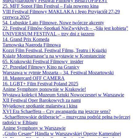
Międzynarodowy Festiwal Filmowy BellaTOFIFEST
25. MFF Sopot Film Festival – Fala nowego kina
VIII Festiwal Filmowy MAKLAKA i Jego Przyjaciół 27-29
czerwca 2025
54. Lubuskie Lato Filmowe. Nowe twórcze akcenty
22. Festiwal Filmów-Spotkań NieZwykłych – „Siła jest kobietą”
UNIVERSUM FESTIVAL – trzy dni z jazzem
14. Grand Prix Komeda
Tarnowska Nagroda Filmowa
Kozzi Film Festiwal. Festiwal Filmu, Teatru i Książki
Książę Montparnasse’u na wystawie w Konstancinie
65. Krakowski Festiwal Filmowy_insider
27. Przegląd Filmowy Kino na Granicy
Warszawa w rytmie Mozarta – 34. Festiwal Mozartowski
18. Mastercard OFF CAMERA
16. LGBT+ Film Festival Poland 2025
Anime Symphony ponownie w Krakowie!
Wystawa kolekcji Muzeum Sztuki Nowoczesnej w Warszawie
XII Festiwal Oper Barokowych za nami
Wyjątkowe spotkanie malarstwa i kina
XVI Era Schaeffera – Czy awangarda ma jeszcze sens?
„Schaefferowskie deliberacje” – muzyczna podróż pełna twórczej
radości w Elblągu
Anime Symphony w Warszawie
„Giulio Cesare” Händla w Warszawskiej Operze Kameralnej