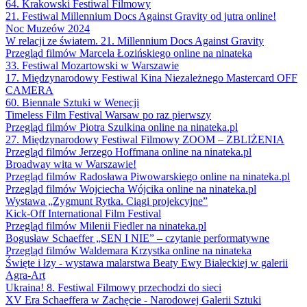
64. Krakowski Festiwal Filmowy
21. Festiwal Millennium Docs Against Gravity od jutra online!
Noc Muzeów 2024
W relacji ze światem. 21. Millennium Docs Against Gravity
Przegląd filmów Marcela Łozińskiego online na ninateka
33. Festiwal Mozartowski w Warszawie
17. Międzynarodowy Festiwal Kina Niezależnego Mastercard OFF
CAMERA
60. Biennale Sztuki w Wenecji
Timeless Film Festival Warsaw po raz pierwszy
Przegląd filmów Piotra Szulkina online na ninateka.pl
27. Międzynarodowy Festiwal Filmowy ZOOM – ZBLIŻENIA
Przegląd filmów Jerzego Hoffmana online na ninateka.pl
Broadway wita w Warszawie!
Przegląd filmów Radosława Piwowarskiego online na ninateka.pl
Przegląd filmów Wojciecha Wójcika online na ninateka.pl
Wystawa „Zygmunt Rytka. Ciągi projekcyjne”
Kick-Off International Film Festival
Przegląd filmów Milenii Fiedler na ninateka.pl
Bogusław Schaeffer „SEN I NIE” – czytanie performatywne
Przegląd filmów Waldemara Krzystka online na ninateka
Święte i łzy - wystawa malarstwa Beaty Ewy Białeckiej w galerii
Agra-Art
Ukraina! 8. Festiwal Filmowy przechodzi do sieci
XV Era Schaeffera w Zachęcie - Narodowej Galerii Sztuki