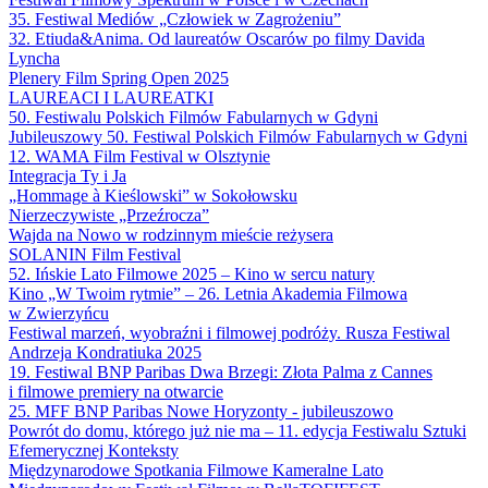
35. Festiwal Mediów „Człowiek w Zagrożeniu”
32. Etiuda&Anima. Od laureatów Oscarów po filmy Davida
Lyncha
Plenery Film Spring Open 2025
LAUREACI I LAUREATKI
50. Festiwalu Polskich Filmów Fabularnych w Gdyni
Jubileuszowy 50. Festiwal Polskich Filmów Fabularnych w Gdyni
12. WAMA Film Festival w Olsztynie
Integracja Ty i Ja
„Hommage à Kieślowski” w Sokołowsku
Nierzeczywiste „Przeźrocza”
Wajda na Nowo w rodzinnym mieście reżysera
SOLANIN Film Festival
52. Ińskie Lato Filmowe 2025 – Kino w sercu natury
Kino „W Twoim rytmie” – 26. Letnia Akademia Filmowa
w Zwierzyńcu
Festiwal marzeń, wyobraźni i filmowej podróży. Rusza Festiwal
Andrzeja Kondratiuka 2025
19. Festiwal BNP Paribas Dwa Brzegi: Złota Palma z Cannes
i filmowe premiery na otwarcie
25. MFF BNP Paribas Nowe Horyzonty - jubileuszowo
Powrót do domu, którego już nie ma – 11. edycja Festiwalu Sztuki
Efemerycznej Konteksty
Międzynarodowe Spotkania Filmowe Kameralne Lato