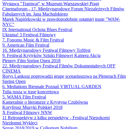
Wystawa "Tramwaj" w Muzeum Warszawskiej Pragi
Cinemaforum - 17. Międzynarodowe Forum Niezależnych Filmów
Fabularnych im. Jana Machulskiego
Marek Napiórkowski w prawdopodobnie ostatniej trasie "WAW-
NYC"
IX International Ochota Blues Festival
Ukraina! 3 Festiwal Filmowy
7. Fonomo Music & Film Festival
9. American Film Festival
16. Międzynarodowy Festiwal Filmowy Tofifest
9. Festiwal Krytyków Sztuki Filmowej Kamera Akcja
Plenery Film Spring Open 2018
22. Międzynarodowy Festiwal Filmów Dokumentalnych OFF
CINEMA
Borys Lankosz poprowadzi grupę scenariuszową na Plenerach Film
Spring Open
6. Mediations Biennale Poznań VIRTUAL GARDEN
Tulia rusza w trasę koncertową
5. WAMA Film Festival
Kameralnie o literaturze z Krystyną Czubówną
Koryfeusz Muzyki Polskiej 2018
X Festiwal Filmowy NNW
11 Retrospektyw z kilku perspektyw - Festiwal Niepokorni
Niezłomni Wyklęci
Sezon 2018/2019 w Collegium Nobilium