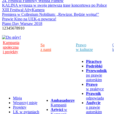
24. Festiwal Filmowy Wiosna Filmów
KALINA wyrusza w swoją pierwszą trasę koncertową po Polsce
XIII Festiwal AfryKamera
Premiera w Collegium Nobilium: „Rewizor. Będzie wojna!”
Prawie Kino na UEK-u powraca!
Piano Day Warsaw 2018
1
2
3
4
5
6
7
8
9
10
Kampania
Są
Prawo
C
społeczna
z nami
w kulturze
k
i projekty
Piractwo
Podróbki
Przewodnik
po prawie
autorskim
Prawo
w praktyce
Prawnik
Misja
odpowiada
Ambasadorzy
Wesprzyj misję
Audycje
Kampanii
Projekty
o prawie
Artyści
w
LK w pytaniach
autorskim