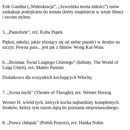
Erik Gandini („Wideokracja”, „Szwedzka teoria miłości”) znów
zaskakuje podejściem do tematu (który znajdziecie w tytule filmu)
i swoim stylem.
5. „Pianoforte”, reż. Kuba Piątek
Piękni, młodzi, jakże różniący się od siebie pianiści w drodze na
szczyt. Pewna para... jest jak z filmów Wong Kar-Waia.
6. „Bezmiar. Świat Luigiego Ghirriego” (Infinity. The World of
Luigi Ghirri), reż. Matteo Parisini
Dodatkowo dla wszystkich kochających Włochy.
7. „Scena myśli” (Theatre of Thought), reż. Werner Herzog
Werner H. wśród tych, których kocha najbardziej: kompletnych
freaków, którzy tym razem dążą do poznania niepoznawalnego.
8. „Prawy chłopak” (Polish Prayers), reż. Hanka Nobis