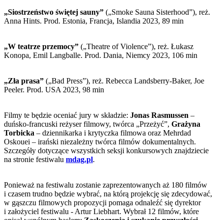
„Siostrzeństwo świętej sauny”
(„Smoke Sauna Sisterhood”), reż.
Anna Hints. Prod. Estonia, Francja, Islandia 2023, 89 min
„W teatrze przemocy”
(„Theatre of Violence”), reż. Łukasz
Konopa, Emil Langballe. Prod. Dania, Niemcy 2023, 106 min
„Zła prasa”
(„Bad Press”), reż. Rebecca Landsberry-Baker, Joe
Peeler. Prod. USA 2023, 98 min
Filmy te będzie oceniać jury w składzie:
Jonas Rasmussen
–
duńsko-francuski reżyser filmowy, twórca „Przeżyć”,
Grażyna
Torbicka
– dziennikarka i krytyczka filmowa oraz Mehrdad
Oskouei – irański niezależny twórca filmów dokumentalnych.
Szczegóły dotyczące wszystkich seksji konkursowych znajdziecie
na stronie festiwalu
mdag.pl
.
Ponieważ na festiwalu zostanie zaprezentowanych aż 180 filmów
i czasem trudno będzie wybrać, na którą projekcję się zdecydować,
w gąszczu filmowych propozycji pomaga odnaleźć się dyrektor
i założyciel festiwalu - Artur Liebhart. Wybrał 12 filmów, które