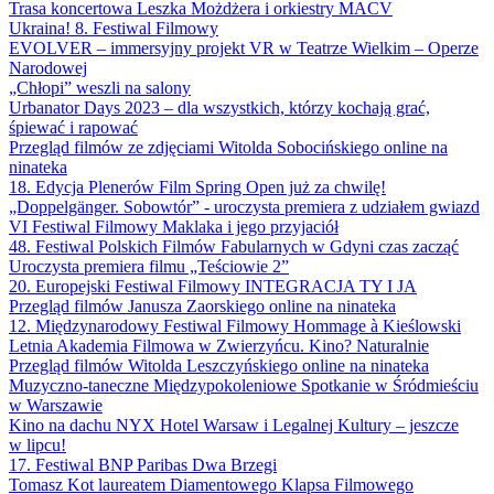
Trasa koncertowa Leszka Możdżera i orkiestry MACV
Ukraina! 8. Festiwal Filmowy
EVOLVER – immersyjny projekt VR w Teatrze Wielkim – Operze
Narodowej
„Chłopi” weszli na salony
Urbanator Days 2023 – dla wszystkich, którzy kochają grać,
śpiewać i rapować
Przegląd filmów ze zdjęciami Witolda Sobocińskiego online na
ninateka
18. Edycja Plenerów Film Spring Open już za chwilę!
„Doppelgänger. Sobowtór” - uroczysta premiera z udziałem gwiazd
VI Festiwal Filmowy Maklaka i jego przyjaciół
48. Festiwal Polskich Filmów Fabularnych w Gdyni czas zacząć
Uroczysta premiera filmu „Teściowie 2”
20. Europejski Festiwal Filmowy INTEGRACJA TY I JA
Przegląd filmów Janusza Zaorskiego online na ninateka
12. Międzynarodowy Festiwal Filmowy Hommage à Kieślowski
Letnia Akademia Filmowa w Zwierzyńcu. Kino? Naturalnie
Przegląd filmów Witolda Leszczyńskiego online na ninateka
Muzyczno-taneczne Międzypokoleniowe Spotkanie w Śródmieściu
w Warszawie
Kino na dachu NYX Hotel Warsaw i Legalnej Kultury – jeszcze
w lipcu!
17. Festiwal BNP Paribas Dwa Brzegi
Tomasz Kot laureatem Diamentowego Klapsa Filmowego