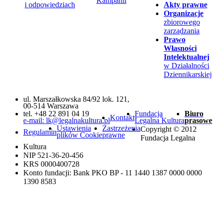
Kampanii
i odpowiedziach
Akty prawne
Organizacje
zbiorowego
zarządzania
Prawo
Własności
Intelektualnej
w Działalności
Dziennikarskiej
ul. Marszałkowska 84/92 lok. 121,
00-514 Warszawa
tel. +48 22 891 04 19
Fundacja
Biuro
Kontakt
e-mail: lk@legalnakultura.pl
Legalna Kultura
prasowe
Ustawienia
Zastrzeżenia
Copyright © 2012
Regulamin
plików Cookie
prawne
Fundacja Legalna
Kultura
NIP 521-36-20-456
KRS 0000400728
Konto fundacji: Bank PKO BP - 11 1440 1387 0000 0000
1390 8583