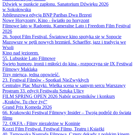
Dźwięk w punkcie zapłonu. Sanatorium Dźwięku 2026
w Sokołowsku
Jubileuszowa edycja BNP Paribas Dwa Brzegi
Nowe Horyzonty. Kino - światło po horyzont
Filmowe lato w Radomiu. Kameralne Lato i Freedom Film Festival
2026
26. Sopot Film Festival. Światowe kino spotyka się w Sopocie
Mazowsze w pętli nowych brzmień. Schaeffer, jazz i tradycja we
Wsoli
Kino nad jeziorem.
55. Lubuskie Lato Filmowe
Święto humoru, ironii i miłości do kina - rozpoczyna się IX Festiwal
Filmowy Maklaka
Trzy miejsca, jedna opowieść.
23. Festiwal Filmów - Spotkań NieZwykłych
Centralny Plac Muzyki. Wielka scena w samym sercu Warszawy
Program 33. edycji Festiwalu Sztuka Ulicy
FILM SPRING OPEN 2026 Nabór uczestników i konkurs
„Kraków. Tu chcę żyć”
Grand Prix Komeda 2026
66. Krakowski Festiwal Filmowy Insider – Twoja podróż do świata
filmu
72. OKFA - Filmy niezależne w Koninie
Kozzi Film Festiwal. Festiwal Filmu, Teatru i Książki
40. Tarnowska Nagroda Filmowa. Cztery dekady z polskim kinem