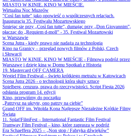
MIASTO W KINIE. KINO W MIEŚCIE.
Wirtualna Noc Muzeów
"Così fan tutte" jako opowieść o współczesnych relacjach.
Inauguracja 35. Festiwalu Mozartowskiego
Śmiejąc się przy „Così fan tutte”, dumając przy „Don Giovannim”,
płacząc do „Requiem d-moll” - 35. Festiwal Mozartowski
w Warszawie
Scena Jutra - kiedy prawo nie nadąża za technologią
Kino na Granicy – przegląd nowych filmów z Polski, Czech
i Słowacji
MIASTO W KINIE. KINO W MIEŚCIE - Filmowa podróż przez
Warszawę i dzieje kina w Domu Spotkań z Historią
19. Mastercard OFF CAMERA
Węgiel Film Festiwal – święto krótkiego metrażu w Katowicach
Scena Jutra 2026 - o technologii która służy sztuce
Spielberg, cenzura, prawa do rzeczywistości. Script Fiesta 2026
odsłania program 14. edycji
Kino, przewińmy do początku
„Patrzysz na ukryte, ono patrzy na ciebie”
Grand OFF im. Witolda Kona Najlepsze Niezależne Krótkie Filmy
Świata
11. Splat!FilmFest – International Fantastic Film Festival
Tramway Film Festival – kino, które zaprasza w podróż
Era Schaeffera 2025 – „Non stop / Fabryka dźwięków”
Festiwal Filmowy Spektrum w Polsce i w Czechach