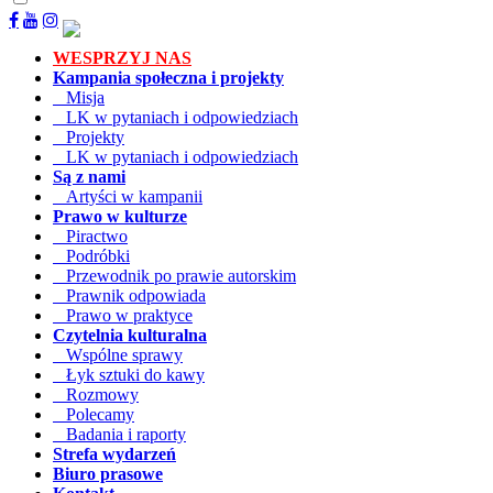
WESPRZYJ NAS
Kampania społeczna i projekty
Misja
LK w pytaniach i odpowiedziach
Projekty
LK w pytaniach i odpowiedziach
Są z nami
Artyści w kampanii
Prawo w kulturze
Piractwo
Podróbki
Przewodnik po prawie autorskim
Prawnik odpowiada
Prawo w praktyce
Czytelnia kulturalna
Wspólne sprawy
Łyk sztuki do kawy
Rozmowy
Polecamy
Badania i raporty
Strefa wydarzeń
Biuro prasowe