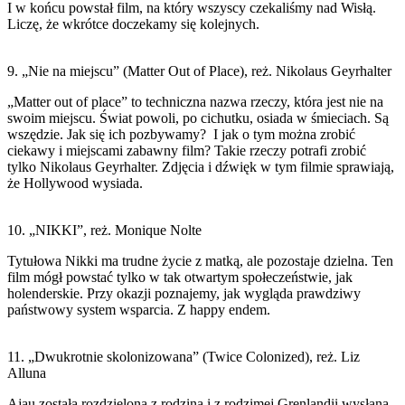
I w końcu powstał film, na który wszyscy czekaliśmy nad Wisłą.
Liczę, że wkrótce doczekamy się kolejnych.
9. „Nie na miejscu” (Matter Out of Place), reż. Nikolaus Geyrhalter
„Matter out of place” to techniczna nazwa rzeczy, która jest nie na
swoim miejscu. Świat powoli, po cichutku, osiada w śmieciach. Są
wszędzie. Jak się ich pozbywamy? I jak o tym można zrobić
ciekawy i miejscami zabawny film? Takie rzeczy potrafi zrobić
tylko Nikolaus Geyrhalter. Zdjęcia i dźwięk w tym filmie sprawiają,
że Hollywood wysiada.
10. „NIKKI”, reż. Monique Nolte
Tytułowa Nikki ma trudne życie z matką, ale pozostaje dzielna. Ten
film mógł powstać tylko w tak otwartym społeczeństwie, jak
holenderskie. Przy okazji poznajemy, jak wygląda prawdziwy
państwowy system wsparcia. Z happy endem.
11. „Dwukrotnie skolonizowana” (Twice Colonized), reż. Liz
Alluna
Ajau została rozdzielona z rodziną i z rodzimej Grenlandii wysłana