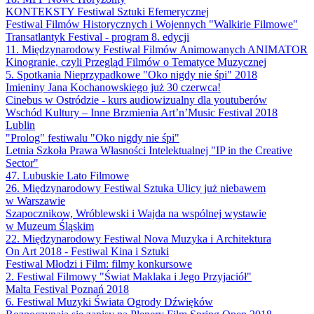
KONTEKSTY Festiwal Sztuki Efemerycznej
Festiwal Filmów Historycznych i Wojennych "Walkirie Filmowe"
Transatlantyk Festival - program 8. edycji
11. Międzynarodowy Festiwal Filmów Animowanych ANIMATOR
Kinogranie, czyli Przegląd Filmów o Tematyce Muzycznej
5. Spotkania Nieprzypadkowe "Oko nigdy nie śpi" 2018
Imieniny Jana Kochanowskiego już 30 czerwca!
Cinebus w Ostródzie - kurs audiowizualny dla youtuberów
Wschód Kultury – Inne Brzmienia Art’n’Music Festival 2018
Lublin
"Prolog" festiwalu "Oko nigdy nie śpi"
Letnia Szkoła Prawa Własności Intelektualnej "IP in the Creative
Sector"
47. Lubuskie Lato Filmowe
26. Międzynarodowy Festiwal Sztuka Ulicy już niebawem
w Warszawie
Szapocznikow, Wróblewski i Wajda na wspólnej wystawie
w Muzeum Śląskim
22. Międzynarodowy Festiwal Nova Muzyka i Architektura
On Art 2018 - Festiwal Kina i Sztuki
Festiwal Młodzi i Film: filmy konkursowe
2. Festiwal Filmowy "Świat Maklaka i Jego Przyjaciół"
Malta Festival Poznań 2018
6. Festiwal Muzyki Świata Ogrody Dźwięków