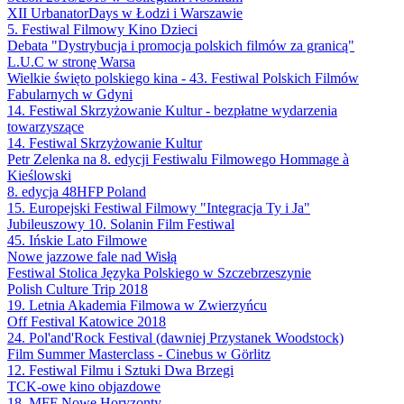
XII UrbanatorDays w Łodzi i Warszawie
5. Festiwal Filmowy Kino Dzieci
Debata "Dystrybucja i promocja polskich filmów za granicą"
L.U.C w stronę Warsa
Wielkie święto polskiego kina - 43. Festiwal Polskich Filmów
Fabularnych w Gdyni
14. Festiwal Skrzyżowanie Kultur - bezpłatne wydarzenia
towarzyszące
14. Festiwal Skrzyżowanie Kultur
Petr Zelenka na 8. edycji Festiwalu Filmowego Hommage à
Kieślowski
8. edycja 48HFP Poland
15. Europejski Festiwal Filmowy "Integracja Ty i Ja"
Jubileuszowy 10. Solanin Film Festiwal
45. Ińskie Lato Filmowe
Nowe jazzowe fale nad Wisłą
Festiwal Stolica Języka Polskiego w Szczebrzeszynie
Polish Culture Trip 2018
19. Letnia Akademia Filmowa w Zwierzyńcu
Off Festival Katowice 2018
24. Pol'and'Rock Festival (dawniej Przystanek Woodstock)
Film Summer Masterclass - Cinebus w Görlitz
12. Festiwal Filmu i Sztuki Dwa Brzegi
TCK-owe kino objazdowe
18. MFF Nowe Horyzonty