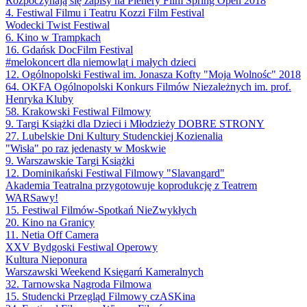
Rozpoczynają się zapisy na Plenery Film Spring Open 2018
4. Festiwal Filmu i Teatru Kozzi Film Festival
Wodecki Twist Festiwal
6. Kino w Trampkach
16. Gdańsk DocFilm Festival
#melokoncert dla niemowląt i małych dzieci
12. Ogólnopolski Festiwal im. Jonasza Kofty "Moja Wolnośc" 2018
64. OKFA Ogólnopolski Konkurs Filmów Niezależnych im. prof.
Henryka Kluby
58. Krakowski Festiwal Filmowy
9. Targi Książki dla Dzieci i Młodzieży DOBRE STRONY
27. Lubelskie Dni Kultury Studenckiej Kozienalia
"Wisła" po raz jedenasty w Moskwie
9. Warszawskie Targi Książki
12. Dominikański Festiwal Filmowy "Slavangard"
Akademia Teatralna przygotowuje koprodukcję z Teatrem
WARSawy!
15. Festiwal Filmów-Spotkań NieZwykłych
20. Kino na Granicy
11. Netia Off Camera
XXV Bydgoski Festiwal Operowy
Kultura Nieponura
Warszawski Weekend Księgarń Kameralnych
32. Tarnowska Nagroda Filmowa
15. Studencki Przegląd Filmowy czASKina