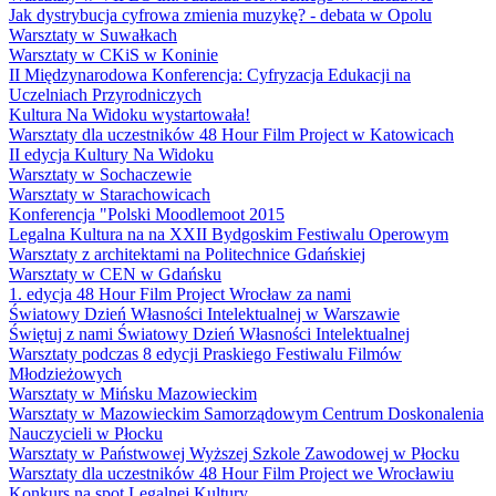
Jak dystrybucja cyfrowa zmienia muzykę? - debata w Opolu
Warsztaty w Suwałkach
Warsztaty w CKiS w Koninie
II Międzynarodowa Konferencja: Cyfryzacja Edukacji na
Uczelniach Przyrodniczych
Kultura Na Widoku wystartowała!
Warsztaty dla uczestników 48 Hour Film Project w Katowicach
II edycja Kultury Na Widoku
Warsztaty w Sochaczewie
Warsztaty w Starachowicach
Konferencja "Polski Moodlemoot 2015
Legalna Kultura na na XXII Bydgoskim Festiwalu Operowym
Warsztaty z architektami na Politechnice Gdańskiej
Warsztaty w CEN w Gdańsku
1. edycja 48 Hour Film Project Wrocław za nami
Światowy Dzień Własności Intelektualnej w Warszawie
Świętuj z nami Światowy Dzień Własności Intelektualnej
Warsztaty podczas 8 edycji Praskiego Festiwalu Filmów
Młodzieżowych
Warsztaty w Mińsku Mazowieckim
Warsztaty w Mazowieckim Samorządowym Centrum Doskonalenia
Nauczycieli w Płocku
Warsztaty w Państwowej Wyższej Szkole Zawodowej w Płocku
Warsztaty dla uczestników 48 Hour Film Project we Wrocławiu
Konkurs na spot Legalnej Kultury