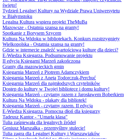
święto!
Tydzień Legalnej Kultury na Wydziale Prawa Uniwersytetu
w Białymstoku
Legalna Kultura wspiera projekt TheMuBa
Mazowsze - Ostatnia szansa na granty!
Spotkanie z Borysem Szycem
Kultura Na Widoku w bibliotekach. Konkurs rozstrzygnięty
Wielkopolska - Ostatnia szansa na granty!
Gdzie w internecie znaleźć wartościową kulturę dla dzieci?
E-Wiedza Księgarza. Podsumowanie projektu
II edycja Księgarni Marzeń zakończona
Granty dla mazowieckich gmin
Księgarnia Marzeń z Piotrem Adamczykiem
Księgarnia Marzeń z Anetą Todorczuk-Perchuć
Księgarnia Marzeń dla najmłodszych czytelników
Dostęp do kultury w Twojej bibliotece i domu kultury!
Księgarnia Marzeń - czytamy razem z Jarosławem Boberkiem
Kultura Na Widoku - plakaty dla bibliotek!
Księgarnia Marzeń - czytamy razem. II edycja
E-Wiedza Księgarza. Pomocna dłoń dla księgarzy
Tadeusz Kantor - "Umarła klasa"
Tulia zaśpiewała dla legalnych źródeł
Geniusz Marszałka - przemyślmy stulecie!
Tulia zagra dla Legalnej Kultury i Warszawiaków