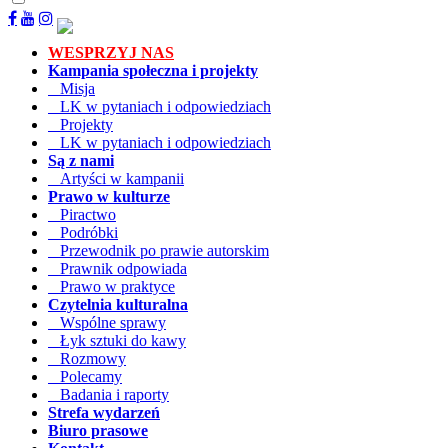
WESPRZYJ NAS
Kampania społeczna i projekty
Misja
LK w pytaniach i odpowiedziach
Projekty
LK w pytaniach i odpowiedziach
Są z nami
Artyści w kampanii
Prawo w kulturze
Piractwo
Podróbki
Przewodnik po prawie autorskim
Prawnik odpowiada
Prawo w praktyce
Czytelnia kulturalna
Wspólne sprawy
Łyk sztuki do kawy
Rozmowy
Polecamy
Badania i raporty
Strefa wydarzeń
Biuro prasowe