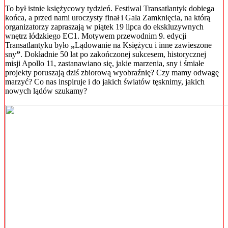
To był istnie księżycowy tydzień. Festiwal Transatlantyk dobiega
końca, a przed nami uroczysty finał i Gala Zamknięcia, na którą
organizatorzy zapraszają w piątek 19 lipca do ekskluzywnych
wnętrz łódzkiego EC1. Motywem przewodnim 9. edycji
Transatlantyku było
„
Lądowanie na Księżycu i inne zawieszone
sny
”
. Dokładnie 50 lat po zakończonej sukcesem, historycznej
misji Apollo 11, zastanawiano się, jakie marzenia, sny i śmiałe
projekty poruszają dziś zbiorową wyobraźnię? Czy mamy odwagę
marzyć? Co nas inspiruje i do jakich światów tęsknimy, jakich
nowych lądów szukamy?