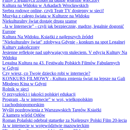
Filmy z legalnych źródeł na długie jesienne wieczory
Kultura na Widoku w Arkadach Wrocławskich
Srebra rodowe online, czyli Teatr TV dostępny w sieci!
Muzyka z całego świata w Kulturze na Widoku
Niekulturalny świat dostaje drugą szansę
„Ja w Internecie” - czyli jak bezpiecznie, mądrze, legalnie dogonić
Europę
Kultura Na Widoku. Książki z najlepszych źródeł
"Niekulturalny świat" zdobywa Gdynię - konkurs na spot Legalnej
Kultury zakończony
Jesienne refleksje nad upływającym stuleciem. V edycja Kultury Na
Widoku
Legalna Kultura na 43. Festiwalu Polskich Filmów Fabularnych
w Gdyni
Czy wiesz, co Twoje dziecko robi w internecie?
KONKURS FILMOWY - Kultura zmienia świat na lepsze na Gali
Młodego Kina w Gdyni
Rolnik w sieci
O przyszłości i jakości polskiej edukacji
Program „Ja w internecie” w woj. wielkopolskim
i zachodniopomorskim
Wyślij pozdrowienia z Warszawskich Targów Książki
Z kamerą wśród Orłów
Roman Polański odebrał statuetkę za Najlepszy Polski Film 20-lecia
Ja w internecie w województwie mazowieckim