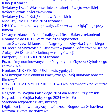
Kino jest ważne
Światowy Dzień Własności Intelektualnej – święto wszelkiej
twórczej działalności człowieka
Światowy Dzień Książki i Praw Autorskich
MocArty RMF Classic 2024 rozdane!
ORŁY za rok 2024 wylądowały. „Dziewczyna z igłą” najlepszym
filmem
Oscary rozdane – „Anora” najlepsza! Sean Baker z rekordem!
Nominacje do ORŁÓW za rok 2024 ogłoszone!
Julian Świeżewski laureatem Nagrody im. Zbyszka Cybulskiego
80. rocznica wyzwolenia Auschwitz – pamięć, która trwa w sztuce
Aukcje WOŚP 2025 z kulturą w roli głównej!
Paszporty POLITYKI 2024 rozdane
Poznaliśmy nominowanych do Nagrody im. Zbyszka Cybulskiego
za rok 2024
Konkurs MIKSER SZTUKI rozstrzygnięty!
Rozstrzygnięcie Konkursu Plastycznego „Mój ulubiony bohater
filmowy”
BAZA LEGALNYCH ŹRÓDEŁ – Twój przewodnik po kulturze
w sieci
Nagroda im. Wojtka Falęckiego 2024 dla Marioli Przyjemskiej
Nagroda im. Wojtka Falęckiego 2024 w MuFo
Swoboda wypowiedzi artystycznej
Digitalizacja i inwentaryzacja twórczości Bogusława Schaeffera
Muzyka, z którą się dojrzewa