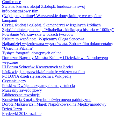
Conference
Światła, kamera, akcja! Zdobądź fundusze na swój
krótkometrażowy film
(Na)dajemy kulturę! Warszawskie domy kultury we wspólnej
kampanii
Czytaj, słuchaj i oglądaj. Skamandryci w legalnych źródłach
Zgłoś bibliotekę do akcji "Mirabelka - kiełkująca historia w 100licy"
Powstanie Warszawskie w oczach twórców
Kultura to wspólnota. Wspieramy Olega Sencowa
Najbardziej wyizolowana wyspa świata. Zobacz film dokumentalny
"Uciec na Pitcairn"
Tysiące fotografii dostępnych online
Doroczne Nagrody Ministra Kultury i Dziedzictwa Narodowego
wręczone
III Forum Sektorów Kreatywnych w Łodzi
Łódź wie, jak przewidzieć reakcje widzów na film
POLONA dzieli się zasobami z Wikipedią
Czytanie łączy
Polski w Dwójce - czytamy dramaty stulecia
Muzealny zawrót głowy
Biblioteczne rewolucje
Konstytucja 3 maja. Symbol oświeconego patriotyzmu
Dorota Miśkiewicz i Marek Napiórkowski na Międzynarodowy
Dzień Jazzu
Fryderyki 2018 rozdane