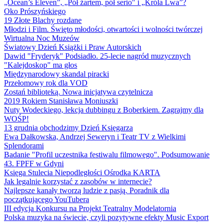
„Ocean’s Eleven”, „Pół żartem, pół serio" i „Króla Lwa”?
Oko Prószyńskiego
19 Złote Blachy rozdane
Młodzi i Film. Święto młodości, otwartości i wolności twórczej
Wirtualna Noc Muzeów
Światowy Dzień Książki i Praw Autorskich
Dawid "Fryderyk" Podsiadło. 25-lecie nagród muzycznych
"Kalejdoskop" ma głos
Międzynarodowy skandal piracki
Przełomowy rok dla VOD
Zostań biblioteką. Nowa inicjatywa czytelnicza
2019 Rokiem Stanisława Moniuszki
Nuty Wodeckiego, lekcja dubbingu z Boberkiem. Zagrajmy dla
WOŚP!
13 grudnia obchodzimy Dzień Księgarza
Ewa Dałkowska, Andrzej Seweryn i Teatr TV z Wielkimi
Splendorami
Badanie "Profil uczestnika festiwalu filmowego". Podsumowanie
43. FPFF w Gdyni
Księga Stulecia Niepodległości Ośrodka KARTA
Jak legalnie korzystać z zasobów w internecie?
Najlepsze kanały tworzą ludzie z pasją. Poradnik dla
początkującego YouTubera
III edycja Konkursu na Projekt Teatralny Modelatornia
Polska muzyka na świecie, czyli pozytywne efekty Music Export