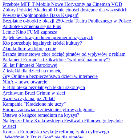
Przeboje MFF T-Mobile Nowe Horyzonty na Cineman VOD
Zbiory Polskiej Akademii Umiejętności dostępne dla wszystkich
Powstaje Ogólnopolska Baza Księgarń
Bezpłatne e-booki z okazji 250-lecia Teatru Publicznego w Polsce
Audioteka zmienia się na Plus
Letnie Kino FUMI zaprasza
Piątek światowym dniem premier muzycznych
Kto potrzebuje legalnych źródeł kultury?
Złap kulturę w dobrej cenie
Branża internetowa chce odciąć piratów od wpływów z reklam
Parlament Europejski zlikwiduje "wolność panoramy"?
60. lat Filmoteki Narodowej
Z książki dla dzieci na monetę
Gry Online a bezpieczeństwo dzieci w internecie
NInA – nowe otwarcie!
E-Biblioteka bezpłatnych lektur szkolnych
Archiwum Braci Grimm w sieci
Świerszczyk ma już 70 lat!
Kampania "Kradzione nie uczy"
Europa zapowiada zniesienie cyfrowych granic
Ustawa o książce remedium na kryzys?
Najlepsze filmy Krakowskiego Festiwalu Filmowego legalnie
w sieci
Komisja Europejska szykuje reformę rynku cyfrowego
"Wiedźmin 3: Dziki Gon" nie dla piratów