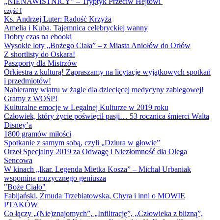
„NIENAWISTNICY” – Tryptyk Przeciw Hejtowi
część I
Ks. Andrzej Luter: Radość Krzyża
Amelia i Kuba. Tajemnica celebryckiej wanny
Dobry czas na ebooki
Wysokie loty „Bożego Ciała” – z Miasta Aniołów do Orłów
Z shortlisty do Oskara!
Paszporty dla Mistrzów
Orkiestra z kulturą! Zapraszamy na licytacje wyjątkowych spotkań
i przedmiotów!
Nabieramy wiatru w żagle dla dziecięcej medycyny zabiegowej!
Gramy z WOŚP!
Kulturalne emocje w Legalnej Kulturze w 2019 roku
Człowiek, który życie poświęcił pasji… 53 rocznica śmierci Walta
Disney’a
1800 gramów miłości
Spotkanie z samym sobą, czyli „Dziura w głowie”
Orzeł Specjalny 2019 za Odwagę i Niezłomność dla Olega
Sencowa
W kinach „Ikar. Legenda Mietka Kosza” – Michał Urbaniak
wspomina muzycznego geniusza
"Boże Ciało"
Fabijański, Żmuda Trzebiatowska, Chyra i inni o MOWIE
PTAKÓW
Co łączy „(Nie)znajomych”, „Infiltrację”, „Człowieka z blizną”,