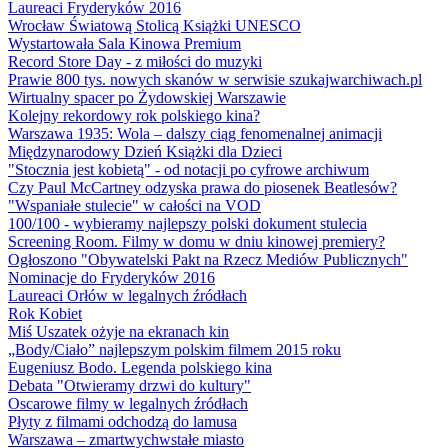
Laureaci Fryderyków 2016
Wrocław Światową Stolicą Książki UNESCO
Wystartowała Sala Kinowa Premium
Record Store Day - z miłości do muzyki
Prawie 800 tys. nowych skanów w serwisie szukajwarchiwach.pl
Wirtualny spacer po Żydowskiej Warszawie
Kolejny rekordowy rok polskiego kina?
Warszawa 1935: Wola – dalszy ciąg fenomenalnej animacji
Międzynarodowy Dzień Książki dla Dzieci
"Stocznia jest kobietą" - od notacji po cyfrowe archiwum
Czy Paul McCartney odzyska prawa do piosenek Beatlesów?
"Wspaniałe stulecie" w całości na VOD
100/100 - wybieramy najlepszy polski dokument stulecia
Screening Room. Filmy w domu w dniu kinowej premiery?
Ogłoszono "Obywatelski Pakt na Rzecz Mediów Publicznych"
Nominacje do Fryderyków 2016
Laureaci Orłów w legalnych źródłach
Rok Kobiet
Miś Uszatek ożyje na ekranach kin
„Body/Ciało” najlepszym polskim filmem 2015 roku
Eugeniusz Bodo. Legenda polskiego kina
Debata "Otwieramy drzwi do kultury"
Oscarowe filmy w legalnych źródłach
Płyty z filmami odchodzą do lamusa
Warszawa – zmartwychwstałe miasto