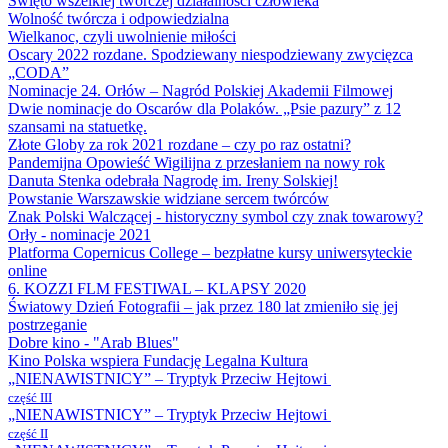
Święto wszelkiej twórczej działalności człowieka
Wolność twórcza i odpowiedzialna
Wielkanoc, czyli uwolnienie miłości
Oscary 2022 rozdane. Spodziewany niespodziewany zwycięzca
„CODA”
Nominacje 24. Orłów – Nagród Polskiej Akademii Filmowej
Dwie nominacje do Oscarów dla Polaków. „Psie pazury” z 12
szansami na statuetkę.
Złote Globy za rok 2021 rozdane – czy po raz ostatni?
Pandemijna Opowieść Wigilijna z przesłaniem na nowy rok
Danuta Stenka odebrała Nagrodę im. Ireny Solskiej!
Powstanie Warszawskie widziane sercem twórców
Znak Polski Walczącej - historyczny symbol czy znak towarowy?
Orły - nominacje 2021
Platforma Copernicus College – bezpłatne kursy uniwersyteckie
online
6. KOZZI FLM FESTIWAL – KLAPSY 2020
Światowy Dzień Fotografii – jak przez 180 lat zmieniło się jej
postrzeganie
Dobre kino - "Arab Blues"
Kino Polska wspiera Fundację Legalna Kultura
„NIENAWISTNICY” – Tryptyk Przeciw Hejtowi
część III
„NIENAWISTNICY” – Tryptyk Przeciw Hejtowi
część II