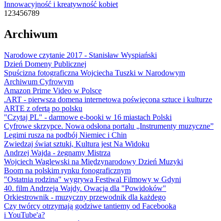
Innowacyjność i kreatywność kobiet
1
2
3
4
5
6
7
8
9
Archiwum
Narodowe czytanie 2017 - Stanisław Wyspiański
Dzień Domeny Publicznej
Spuścizna fotograficzna Wojciecha Tuszki w Narodowym
Archiwum Cyfrowym
Amazon Prime Video w Polsce
.ART - pierwsza domena internetowa poświęcona sztuce i kulturze
ARTE z ofertą po polsku
"Czytaj PL" - darmowe e-booki w 16 miastach Polski
Cyfrowe skrzypce. Nowa odsłona portalu „Instrumenty muzyczne”
Legimi rusza na podbój Niemiec i Chin
Zwiedzaj świat sztuki, Kultura jest Na Widoku
Andrzej Wajda - żegnamy Mistrza
Wojciech Waglewski na Międzynarodowy Dzień Muzyki
Boom na polskim rynku fonograficznym
"Ostatnia rodzina" wygrywa Festiwal Filmowy w Gdyni
40. film Andrzeja Wajdy. Owacja dla "Powidoków"
Orkiestrownik - muzyczny przewodnik dla każdego
Czy twórcy otrzymają godziwe tantiemy od Facebooka
i YouTube'a?