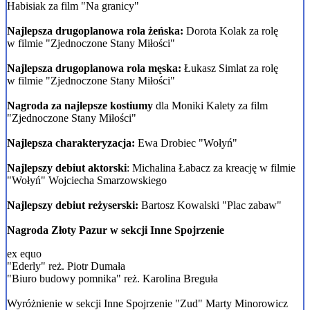
Habisiak
za film "Na granicy"
Najlepsza drugoplanowa rola żeńska:
Dorota Kolak za rolę
w filmie "Zjednoczone Stany Miłości"
Najlepsza drugoplanowa rola męska:
Łukasz Simlat za rolę
w filmie "Zjednoczone Stany Miłości"
Nagroda za najlepsze kostiumy
dla Moniki Kalety za film
"Zjednoczone Stany Miłości"
Najlepsza charakteryzacja:
Ewa Drobiec "Wołyń"
Najlepszy debiut aktorski
: Michalina Łabacz za kreację w filmie
"Wołyń" Wojciecha Smarzowskiego
Najlepszy debiut reżyserski:
Bartosz Kowalski "Plac zabaw"
Nagroda Złoty Pazur w sekcji Inne Spojrzenie
ex equo
"Ederly" reż. Piotr Dumała
"Biuro budowy pomnika" reż. Karolina Breguła
Wyróżnienie w sekcji Inne Spojrzenie "Zud" Marty Minorowicz