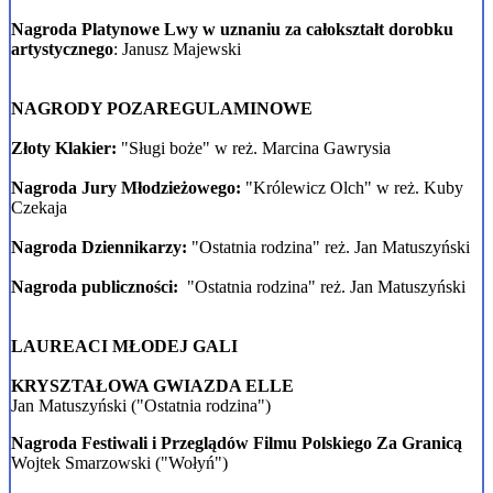
Nagroda Platynowe Lwy w uznaniu za całokształt dorobku
artystycznego
: Janusz Majewski
NAGRODY POZAREGULAMINOWE
Złoty Klakier:
"Sługi boże" w reż. Marcina Gawrysia
Nagroda Jury Młodzieżowego:
"Królewicz Olch" w reż. Kuby
Czekaja
Nagroda Dziennikarzy:
"Ostatnia rodzina" reż. Jan Matuszyński
Nagroda publiczności:
"Ostatnia rodzina" reż. Jan Matuszyński
LAUREACI MŁODEJ GALI
KRYSZTAŁOWA GWIAZDA ELLE
Jan Matuszyński ("Ostatnia rodzina")
Nagroda Festiwali i Przeglądów Filmu Polskiego Za Granicą
Wojtek Smarzowski ("Wołyń")