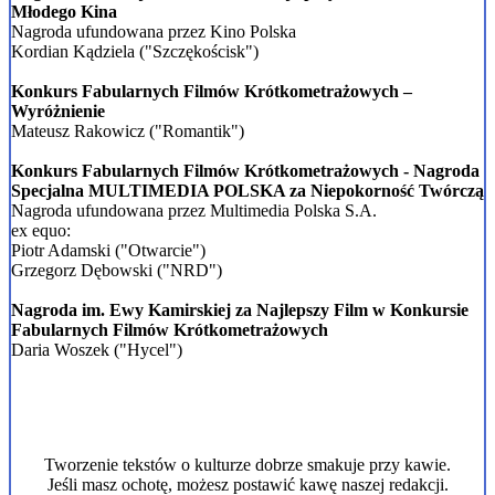
Młodego Kina
Nagroda ufundowana przez Kino Polska
Kordian Kądziela ("Szczękościsk")
Konkurs Fabularnych Filmów Krótkometrażowych –
Wyróżnienie
Mateusz Rakowicz ("Romantik")
Konkurs Fabularnych Filmów Krótkometrażowych
-
Nagroda
Specjalna MULTIMEDIA POLSKA za Niepokorność Twórczą
Nagroda ufundowana przez Multimedia Polska S.A.
ex equo:
Piotr Adamski ("Otwarcie")
Grzegorz Dębowski ("NRD")
Nagroda im.
Ewy Kamirskiej
za Najlepszy Film
w
Konkursie
Fabularnych Filmów Krótkometrażowych
Daria Woszek ("Hycel")
Tworzenie tekstów o kulturze dobrze smakuje przy kawie.
Jeśli masz ochotę, możesz postawić kawę naszej redakcji.