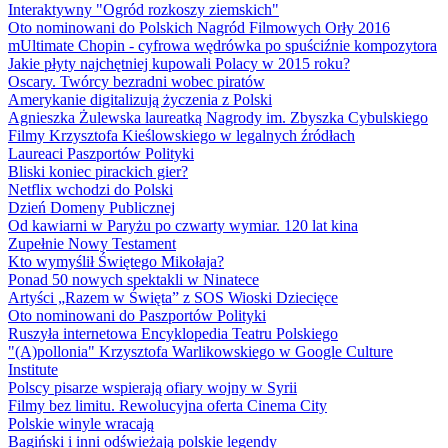
Interaktywny "Ogród rozkoszy ziemskich"
Oto nominowani do Polskich Nagród Filmowych Orły 2016
mUltimate Chopin - cyfrowa wędrówka po spuściźnie kompozytora
Jakie płyty najchętniej kupowali Polacy w 2015 roku?
Oscary. Twórcy bezradni wobec piratów
Amerykanie digitalizują życzenia z Polski
Agnieszka Żulewska laureatką Nagrody im. Zbyszka Cybulskiego
Filmy Krzysztofa Kieślowskiego w legalnych źródłach
Laureaci Paszportów Polityki
Bliski koniec pirackich gier?
Netflix wchodzi do Polski
Dzień Domeny Publicznej
Od kawiarni w Paryżu po czwarty wymiar. 120 lat kina
Zupełnie Nowy Testament
Kto wymyślił Świętego Mikołaja?
Ponad 50 nowych spektakli w Ninatece
Artyści „Razem w Święta” z SOS Wioski Dziecięce
Oto nominowani do Paszportów Polityki
Ruszyła internetowa Encyklopedia Teatru Polskiego
"(A)pollonia" Krzysztofa Warlikowskiego w Google Culture
Institute
Polscy pisarze wspierają ofiary wojny w Syrii
Filmy bez limitu. Rewolucyjna oferta Cinema City
Polskie winyle wracają
Bagiński i inni odświeżają polskie legendy