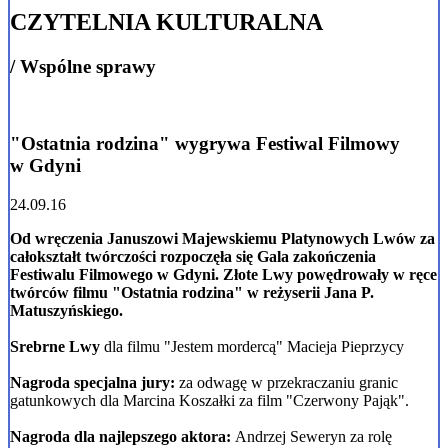
CZYTELNIA KULTURALNA
/ Wspólne sprawy
"Ostatnia rodzina" wygrywa Festiwal Filmowy
w Gdyni
24.09.16
Od wręczenia Januszowi Majewskiemu Platynowych Lwów za
całokształt twórczości rozpoczęła się Gala zakończenia
Festiwalu Filmowego w Gdyni. Złote Lwy powędrowały w ręce
twórców filmu "Ostatnia rodzina" w reżyserii Jana P.
Matuszyńskiego.
Srebrne Lwy
dla filmu "Jestem mordercą" Macieja Pieprzycy
Nagroda specjalna jury:
za
odwagę w przekraczaniu granic
gatunkowych
dla Marcina Koszałki za film "Czerwony Pająk".
Nagroda dla najlepszego aktora:
Andrzej Seweryn za rolę