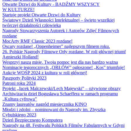
Otwarte Drzwi do Kultury - BĄDŹMY WSZYSCY
W KULTURZE!
Startuje projekt Otwarte Drzwi do Kultury
Światowy Dzień Własności Intelektualnej – święto wszelkiej
twórczej działalności człowieka
Nagrody Stowarzyszenia Autorek i Autorów Zdjęć Filmowych
rozdane
MocArty RMF Classic 2023 rozdane!
Oscary rozdane! „Oppenheimer” najlepszym filmem roku.
26. Polskie Nagrody Filmowe Orły rozdane. W roli głównej triumf
Agnieszki Holland!
Wesprzyj naszą misję. Twoja pomoc jest dla nas bardzo ważna
Nominacje tegorocznych „ORŁÓW” ogłoszone! „Kos” triumfuje!
Aukcje WOŚP 2024 z kulturą w roli głównej!
Paszporty Polityki 2023
Patroni roku 2024
Projekt „Jacek Malczewski/Lech Majewski” – ożywione obrazy
Archiwizacja dzieł Bogusława Schaeffera w ramach programu
„Kultura cyfrowa”
Znamy laureatów nagród miesięcznika KINO
Młodzi i zdolni – nominowani do Nagrody im. Zbyszka
Cybulskiego 2023
Dzień Bezpiecznego Komputera
Nagrody na 48. Festiwalu Polskich Filmów Fabularnych w Gdyni
rozdane