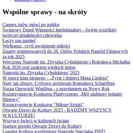
Wspólne sprawy - na skróty
Cannes znów mówi po polsku
Światowy Dzień Własności Intelektualnej – święto wszelkiej
twórczej działalności człowieka
Łączy nas pamięć
Wielkanoc, czyli uwolnienie miłości
Znamy nominowanych do 28. Orłów Polskich Nagród Filmowych
za rok 2025
Wręczono Nagrodę im. Zbyszka Cybulskiego i Bolesława Michałka
Rok 2026 pod znakiem wielkich imion
Nagroda im. Zbyszka Cybulskiego' 2025
W epoce kina niemego - „Życie i śmierci Maxa Lindera”
Nuty jak obrazy. Cyfrowe archiwum Bogusława Schaeffera
Nasza Opowieść Wigilijna - z przesłaniem na Nowy Rok
Rozstrzygnięcie Konkursu Plastycznego „Mój ulubiony bohater
filmowy”
Rozstrzygnięcie Konkursu "Mikser Sztuki"
Otwarte Drzwi do Kultury 2025 - BĄDŹMY WSZYSCY
W KULTURZE!
Wszyscy święci w kulturach świata
Startuje projekt Otwarte Drzwi do Kultury
Legalna Kultura wyróżniona Nagrodą Specjalną PISF!