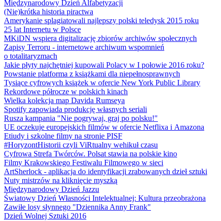
Międzynarodowy Dzień Alfabetyzacji
(Nie)krótka historia piractwa
Amerykanie splagiatowali najlepszy polski teledysk 2015 roku
25 lat Internetu w Polsce
MKiDN wspiera digitalizację zbiorów archiwów społecznych
Zapisy Terroru - internetowe archiwum wspomnień
o totalitaryzmach
Jakie płyty najchętniej kupowali Polacy w I połowie 2016 roku?
Powstanie platforma z książkami dla niepełnosprawnych
Tysiące cyfrowych książek w ofercie New York Public Library
Rekordowe półrocze w polskich kinach
Wielka kolekcja map Davida Rumseya
Spotify zapowiada produkcję własnych seriali
Rusza kampania "Nie pogrywaj, graj po polsku!"
UE oczekuje europejskich filmów w ofercie Netflixa i Amazona
Etiudy i szkolne filmy na stronie PISF
#HoryzontHistorii czyli ViRtualny wehikuł czasu
Cyfrowa Strefa Twórców. Polsat stawia na polskie kino
Filmy Krakowskiego Festiwalu Filmowego w sieci
ArtSherlock - aplikacja do identyfikacji zrabowanych dzieł sztuki
Nuty mistrzów na kliknięcie myszką
Międzynarodowy Dzień Jazzu
Światowy Dzień Własności Intelektualnej: Kultura przeobrażona
Zawiłe losy słynnego "Dziennika Anny Frank"
Dzień Wolnej Sztuki 2016