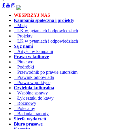
WESPRZYJ NAS
Kampania społeczna i projekty
Misja
LK w pytaniach i odpowiedziach
Projekty
LK w pytaniach i odpowiedziach
Są z nami
Artyści w kampanii
Prawo w kulturze
Piractwo
Podróbki
Przewodnik po prawie autorskim
Prawnik odpowiada
Prawo w praktyce
Czytelnia kulturalna
Wspólne sprawy
Łyk sztuki do kawy
Rozmowy
Polecamy
Badania i raporty
Strefa wydarzeń
Biuro prasowe