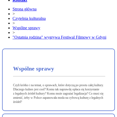
Kontakt
Strona główna
>
Czytelnia kulturalna
>
Wspólne sprawy
>
"Ostatnia rodzina" wygrywa Festiwal Filmowy w Gdyni
Wspólne sprawy
Czyli krótko i na temat, o sprawach, które dotyczą po prostu całej kultury.
Dlaczego kulnes jest cool? Komu tak naprawdę opłaca się korzystanie
z legalnych źródeł kultury? Komu może zagrażać legalizacja? Co musi się
zmienić, żeby w Polsce zapanowała moda na cyfrową kulturę z legalnych
źródeł?