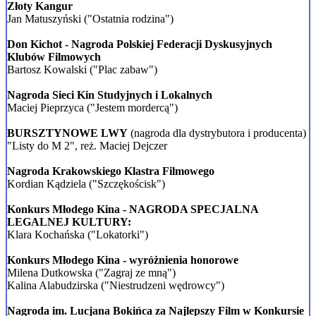
Złoty Kangur
Jan Matuszyński ("Ostatnia rodzina")
Don Kichot - Nagroda Polskiej Federacji Dyskusyjnych
Klubów Filmowych
Bartosz Kowalski ("Plac zabaw")
Nagroda Sieci Kin Studyjnych i Lokalnych
Maciej Pieprzyca ("Jestem mordercą")
BURSZTYNOWE LWY
(nagroda dla dystrybutora i producenta)
"Listy do M 2", reż. Maciej Dejczer
Nagroda Krakowskiego Klastra Filmowego
Kordian Kądziela ("Szczękościsk")
Konkurs Młodego Kina - NAGRODA SPECJALNA
LEGALNEJ KULTURY:
Klara Kochańska ("Lokatorki")
Konkurs Młodego Kina - wyróżnienia honorowe
Milena Dutkowska ("Zagraj ze mną")
Kalina Alabudzirska ("Niestrudzeni wędrowcy")
Nagroda im. Lucjana Bokińca za Najlepszy Film w
Konkursie