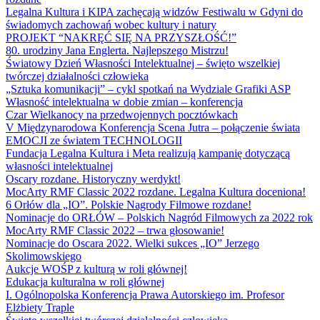
Legalna Kultura i KIPA zachęcają widzów Festiwalu w Gdyni do
świadomych zachowań wobec kultury i natury
PROJEKT “NAKRĘĆ SIĘ NA PRZYSZŁOŚĆ!”
80. urodziny Jana Englerta. Najlepszego Mistrzu!
Światowy Dzień Własności Intelektualnej – święto wszelkiej
twórczej działalności człowieka
„Sztuka komunikacji” – cykl spotkań na Wydziale Grafiki ASP
Własność intelektualna w dobie zmian – konferencja
Czar Wielkanocy na przedwojennych pocztówkach
V Międzynarodowa Konferencja Scena Jutra – połączenie świata
EMOCJI ze światem TECHNOLOGII
Fundacja Legalna Kultura i Meta realizują kampanię dotyczącą
własności intelektualnej
Oscary rozdane. Historyczny werdykt!
MocArty RMF Classic 2022 rozdane. Legalna Kultura doceniona!
6 Orłów dla „IO”. Polskie Nagrody Filmowe rozdane!
Nominacje do ORŁÓW – Polskich Nagród Filmowych za 2022 rok
MocArty RMF Classic 2022 – trwa głosowanie!
Nominacje do Oscara 2022. Wielki sukces „IO” Jerzego
Skolimowskiego
Aukcje WOŚP z kulturą w roli głównej!
Edukacja kulturalna w roli głównej
I. Ogólnopolska Konferencja Prawa Autorskiego im. Profesor
Elżbiety Traple