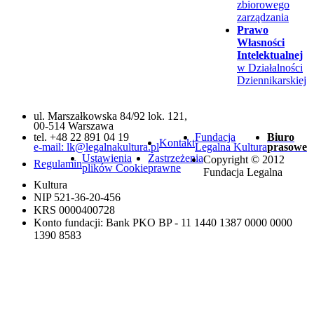
zbiorowego
zarządzania
Prawo
Własności
Intelektualnej
w Działalności
Dziennikarskiej
ul. Marszałkowska 84/92 lok. 121,
00-514 Warszawa
tel. +48 22 891 04 19
Fundacja
Biuro
Kontakt
e-mail: lk@legalnakultura.pl
Legalna Kultura
prasowe
Ustawienia
Zastrzeżenia
Copyright © 2012
Regulamin
plików Cookie
prawne
Fundacja Legalna
Kultura
NIP 521-36-20-456
KRS 0000400728
Konto fundacji: Bank PKO BP - 11 1440 1387 0000 0000
1390 8583