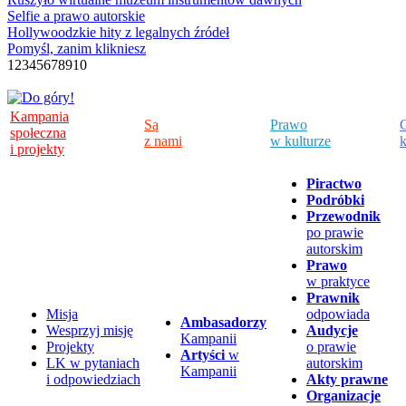
Selfie a prawo autorskie
Hollywoodzkie hity z legalnych źródeł
Pomyśl, zanim klikniesz
1
2
3
4
5
6
7
8
9
10
Kampania
Są
Prawo
C
społeczna
z nami
w kulturze
k
i projekty
Piractwo
Podróbki
Przewodnik
po prawie
autorskim
Prawo
w praktyce
Prawnik
Misja
odpowiada
Ambasadorzy
Wesprzyj misję
Audycje
Kampanii
Projekty
o prawie
Artyści
w
LK w pytaniach
autorskim
Kampanii
i odpowiedziach
Akty prawne
Organizacje