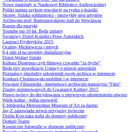
Nowe materiały w Naukowej Bibliotece Audiowizalnej
Polski startup szykuje rewolucję na rynku e-książki
Skopje. Sztuka solidarności - niezwykły gest artystów
Archiwum prof. Bartoszewskiego trafi do Wrocławia
Razem dla muzyki
Youtube ma 10 lat. Będą zmiany
Światowy Dzień Książki i Praw Autorskich
Laureaci Fryderyków 2015
Ocalmy Mickiewicza i innych
8,4 mln zł na projekty digitalizacyjne
Dzień Wolnej Sztuki
Kultura Dostępna czyli filmowe czwartki "za dychę"
Będą trzy nowelizacje Ustawy o prawie autorskim
Poznańscy etnolodzy udostępnili swoje archiwa w internecie
Konkurs Chopinowski mobilnie i w internecie
Powstaje Filmopedia - internetowe archiwum magazynu "Film"
Znamy nominowanych do Gwarancji Kultury 2015
Prawo twórcy do decydowania o pierwszym udostępnieniu utworu
Wiele kultur - jedna opowieść
E-biblioteka Metropolitan Museum of Art za darmo
Jay-Z zapowiada serwis przyjazny twórcom
Dzieła Korczaka trafią do domeny publicznej
Dotknij Teatru
Kosmiczne fotografie w domenie publicznej
Ruszyło wirtualne muzeum instrumentów dawnych