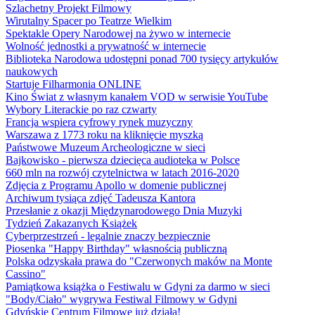
Szlachetny Projekt Filmowy
Wirutalny Spacer po Teatrze Wielkim
Spektakle Opery Narodowej na żywo w internecie
Wolność jednostki a prywatność w internecie
Biblioteka Narodowa udostępni ponad 700 tysięcy artykułów
naukowych
Startuje Filharmonia ONLINE
Kino Świat z własnym kanałem VOD w serwisie YouTube
Wybory Literackie po raz czwarty
Francja wspiera cyfrowy rynek muzyczny
Warszawa z 1773 roku na kliknięcie myszką
Państwowe Muzeum Archeologiczne w sieci
Bajkowisko - pierwsza dziecięca audioteka w Polsce
660 mln na rozwój czytelnictwa w latach 2016-2020
Zdjęcia z Programu Apollo w domenie publicznej
Archiwum tysiąca zdjęć Tadeusza Kantora
Przesłanie z okazji Międzynarodowego Dnia Muzyki
Tydzień Zakazanych Książek
Cyberprzestrzeń - legalnie znaczy bezpiecznie
Piosenka "Happy Birthday" własnością publiczną
Polska odzyskała prawa do "Czerwonych maków na Monte
Cassino"
Pamiątkowa książka o Festiwalu w Gdyni za darmo w sieci
"Body/Ciało" wygrywa Festiwal Filmowy w Gdyni
Gdyńskie Centrum Filmowe już działa!