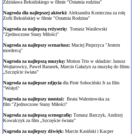
Zdzisława Beksińskiego w filmie "Ostatnia rodzina"
Nagroda dla najlepszej aktorki:
Aleksandra Konieczna za rolę
Zofii Beksińskiej w filmie "Ostatnia Rodzina"
Nagroda za najlepszą reżyserię:
Tomasz Wasilewski
"Zjednoczone Stany Milości"
Nagroda za najlepszy scenariusz:
Maciej Pieprzyca "Jestem
mordercą"
Nagroda za najlepszą muzykę:
Motion Trio w składzie: Janusz
Wojtarowicz, Paweł Baranek, Marcin Gałażyn za muzykę do filmu
„Szczęście świata”
Nagroda za najlepsze zdjęcia
dla Piotr Sobociński Jr za film
"Wołyń"
Nagroda za najlepszy montaż:
Beata Walentowska
za
film "Zjednoczone Stany Miłości"
Nagroda za najlepszą scenografię:
Tomasz Barczyk, Andrzej
Kowalczyk za film „Szczęście świata”
Nagroda za najlepszy dźwięk:
Marcin Kasiński i Kacper