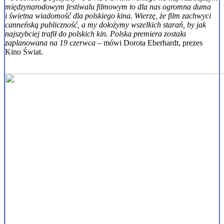
międzynarodowym festiwalu filmowym to dla nas ogromna duma
i świetna wiadomość dla polskiego kina. Wierzę, że film zachwyci
canneńską publiczność, a my dołożymy wszelkich starań, by jak
najszybciej trafił do polskich kin. Polska premiera została
zaplanowana na 19 czerwca
– mówi Dorota Eberhardt, prezes
Kino Świat.