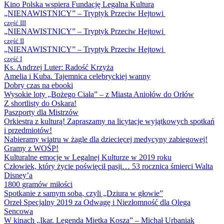
Kino Polska wspiera Fundację Legalna Kultura
„NIENAWISTNICY” – Tryptyk Przeciw Hejtowi
część III
„NIENAWISTNICY” – Tryptyk Przeciw Hejtowi
część II
„NIENAWISTNICY” – Tryptyk Przeciw Hejtowi
część I
Ks. Andrzej Luter: Radość Krzyża
Amelia i Kuba. Tajemnica celebryckiej wanny
Dobry czas na ebooki
Wysokie loty „Bożego Ciała” – z Miasta Aniołów do Orłów
Z shortlisty do Oskara!
Paszporty dla Mistrzów
Orkiestra z kulturą! Zapraszamy na licytacje wyjątkowych spotkań
i przedmiotów!
Nabieramy wiatru w żagle dla dziecięcej medycyny zabiegowej!
Gramy z WOŚP!
Kulturalne emocje w Legalnej Kulturze w 2019 roku
Człowiek, który życie poświęcił pasji… 53 rocznica śmierci Walta
Disney’a
1800 gramów miłości
Spotkanie z samym sobą, czyli „Dziura w głowie”
Orzeł Specjalny 2019 za Odwagę i Niezłomność dla Olega
Sencowa
W kinach „Ikar. Legenda Mietka Kosza” – Michał Urbaniak