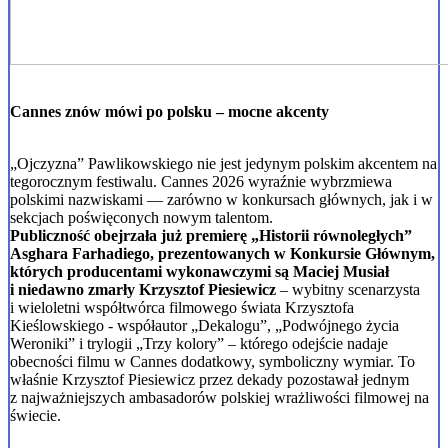
Cannes znów mówi po polsku – mocne akcenty
„Ojczyzna” Pawlikowskiego nie jest jedynym polskim akcentem na
tegorocznym festiwalu. Cannes 2026 wyraźnie wybrzmiewa
polskimi nazwiskami — zarówno w konkursach głównych, jak i w
sekcjach poświęconych nowym talentom.
Publiczność obejrzała już premierę „Historii równoległych”
Asghara Farhadiego, prezentowanych w Konkursie Głównym,
których producentami wykonawczymi są Maciej Musiał
i niedawno zmarły Krzysztof Piesiewicz
– wybitny scenarzysta
i wieloletni współtwórca filmowego świata Krzysztofa
Kieślowskiego - współautor „Dekalogu”, „Podwójnego życia
Weroniki” i trylogii „Trzy kolory” – którego odejście nadaje
obecności filmu w Cannes dodatkowy, symboliczny wymiar. To
właśnie Krzysztof Piesiewicz przez dekady pozostawał jednym
z najważniejszych ambasadorów polskiej wrażliwości filmowej na
świecie.