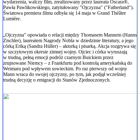
wydarzenia, walczy film, zrealizowany przez laureata Oscara®,
Pawła Pawlikowskiego, zatytułowany "Ojczyzna" ("Fatherland").
Światowa premiera filmu odbyła się 14 maja w Grand Théâtre
Lumière.
„Ojczyzna" opowiada o relacji między Thomasem Mannem (Hanns
Zischler), laureatem Nagrody Nobla w dziedzinie literatury, a jego
córką Eriką (Sandra Hüller) – aktorką i pisarką. Akcja rozgrywa się
w szczytowym okresie zimnej wojny. Ojciec i córka wyruszają
w trudną, pełną emocji podróż czarnym Buickiem przez
zrujnowane Niemcy – z Frankfurtu pod kontrolą amerykańską do
Weimaru pod wpływem sowieckim. Po raz pierwszy od wojny
Mann wraca do swojej ojczyzny, po tym, jak podjął wcześniej
trudną decyzję o emigracji do Stanów Zjednoczonych.