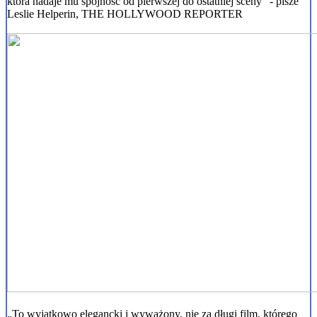
która nadaje mu spójność od pierwszej do ostatniej sceny” - pisze
Leslie Helperin, THE HOLLYWOOD REPORTER
„To wyjątkowo elegancki i wyważony, nie za długi film, którego