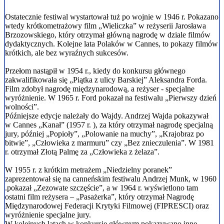
Ostatecznie festiwal wystartował tuż po wojnie w 1946 r. Pokazano
wtedy krótkometrażowy film „Wieliczka” w reżyserii Jarosława
Brzozowskiego, który otrzymał główną nagrodę w dziale filmów
dydaktycznych. Kolejne lata Polaków w Cannes, to pokazy filmów
krótkich, ale bez wyraźnych sukcesów.
Przełom nastąpił w 1954 r., kiedy do konkursu głównego
zakwalifikowała się „Piątka z ulicy Barskiej” Aleksandra Forda.
Film zdobył nagrodę międzynarodową, a reżyser - specjalne
wyróżnienie. W 1965 r. Ford pokazał na festiwalu „Pierwszy dzień
wolności”.
Późniejsze edycje należały do Wajdy. Andrzej Wajda pokazywał
w Cannes „Kanał” (1957 r. ), za który otrzymał nagrodę specjalną
jury, później „Popioły”, „Polowanie na muchy”, „Krajobraz po
bitwie”, „Człowieka z marmuru” czy „Bez znieczulenia”. W 1981
r. otrzymał Złotą Palmę za „Człowieka z żelaza”.
W 1955 r. z krótkim metrażem „Niedzielny poranek”
zaprezentował się na canneńskim festiwalu Andrzej Munk, w 1960
.pokazał „Zezowate szczęście”, a w 1964 r. wyświetlono tam
ostatni film reżysera – „Pasażerka”, który otrzymał Nagrodę
Międzynarodowej Federacji Krytyki Filmowej (FIPRESCI) oraz
wyróżnienie specjalne jury.
W kolejnych latach w konkursie głównym pokazywano inne