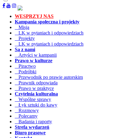
WESPRZYJ NAS
Kampania społeczna i projekty
Misja
LK w pytaniach i odpowiedziach
Projekty
LK w pytaniach i odpowiedziach
Są z nami
Artyści w kampanii
Prawo w kulturze
Piractwo
Podróbki
Przewodnik po prawie autorskim
Prawnik odpowiada
Prawo w praktyce
Czytelnia kulturalna
Wspólne sprawy
Łyk sztuki do kawy
Rozmowy
Polecamy
Badania i raporty
Strefa wydarzeń
Biuro prasowe