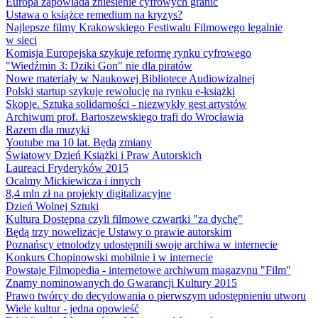
Europa zapowiada zniesienie cyfrowych granic
Ustawa o książce remedium na kryzys?
Najlepsze filmy Krakowskiego Festiwalu Filmowego legalnie
w sieci
Komisja Europejska szykuje reformę rynku cyfrowego
"Wiedźmin 3: Dziki Gon" nie dla piratów
Nowe materiały w Naukowej Bibliotece Audiowizalnej
Polski startup szykuje rewolucję na rynku e-książki
Skopje. Sztuka solidarności - niezwykły gest artystów
Archiwum prof. Bartoszewskiego trafi do Wrocławia
Razem dla muzyki
Youtube ma 10 lat. Będą zmiany
Światowy Dzień Książki i Praw Autorskich
Laureaci Fryderyków 2015
Ocalmy Mickiewicza i innych
8,4 mln zł na projekty digitalizacyjne
Dzień Wolnej Sztuki
Kultura Dostępna czyli filmowe czwartki "za dychę"
Będą trzy nowelizacje Ustawy o prawie autorskim
Poznańscy etnolodzy udostępnili swoje archiwa w internecie
Konkurs Chopinowski mobilnie i w internecie
Powstaje Filmopedia - internetowe archiwum magazynu "Film"
Znamy nominowanych do Gwarancji Kultury 2015
Prawo twórcy do decydowania o pierwszym udostępnieniu utworu
Wiele kultur - jedna opowieść