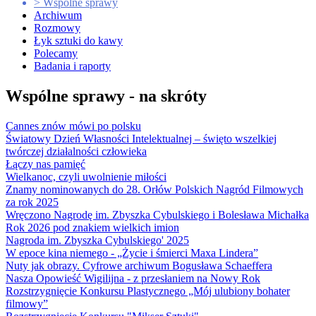
> Wspólne sprawy
Archiwum
Rozmowy
Łyk sztuki do kawy
Polecamy
Badania i raporty
Wspólne sprawy - na skróty
Cannes znów mówi po polsku
Światowy Dzień Własności Intelektualnej – święto wszelkiej
twórczej działalności człowieka
Łączy nas pamięć
Wielkanoc, czyli uwolnienie miłości
Znamy nominowanych do 28. Orłów Polskich Nagród Filmowych
za rok 2025
Wręczono Nagrodę im. Zbyszka Cybulskiego i Bolesława Michałka
Rok 2026 pod znakiem wielkich imion
Nagroda im. Zbyszka Cybulskiego' 2025
W epoce kina niemego - „Życie i śmierci Maxa Lindera”
Nuty jak obrazy. Cyfrowe archiwum Bogusława Schaeffera
Nasza Opowieść Wigilijna - z przesłaniem na Nowy Rok
Rozstrzygnięcie Konkursu Plastycznego „Mój ulubiony bohater
filmowy”