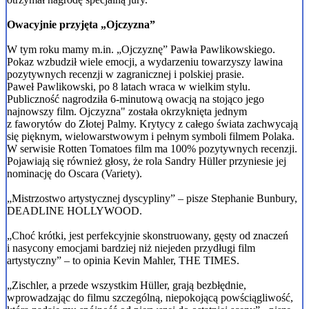
Owacyjnie przyjęta „Ojczyzna”
W tym roku mamy m.in. „Ojczyznę” Pawła Pawlikowskiego.
Pokaz wzbudził wiele emocji, a wydarzeniu towarzyszy lawina
pozytywnych recenzji w zagranicznej i polskiej prasie.
Paweł Pawlikowski, po 8 latach wraca w wielkim stylu.
Publiczność nagrodziła 6-minutową owacją na stojąco jego
najnowszy film. Ojczyzna" została okrzyknięta jednym
z faworytów do Złotej Palmy. Krytycy z całego świata zachwycają
się pięknym, wielowarstwowym i pełnym symboli filmem Polaka.
W serwisie Rotten Tomatoes film ma 100% pozytywnych recenzji.
Pojawiają się również głosy, że rola Sandry Hüller przyniesie jej
nominację do Oscara (Variety).
„Mistrzostwo artystycznej dyscypliny” – pisze Stephanie Bunbury,
DEADLINE HOLLYWOOD.
„Choć krótki, jest perfekcyjnie skonstruowany, gęsty od znaczeń
i nasycony emocjami bardziej niż niejeden przydługi film
artystyczny” – to opinia Kevin Mahler, THE TIMES.
„Zischler, a przede wszystkim Hüller, grają bezbłędnie,
wprowadzając do filmu szczególną, niepokojącą powściągliwość,