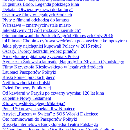
Eugeniusz Bodo. Legenda polskiego kina
Debata "Otwieramy drzwi do kultury"
Oscarowe filmy w legalnych źródłach
Płyty z filmami odchodzą do lamusa
Warszawa – zmartwychwstałe miasto
Interaktywny "Ogród rozkoszy ziemskich"
Oto nominowani do Polskich Nagród Filmowych Orły 2016
mUltimate Chopin - cyfrowa wędrówka po spuściźnie kompozytora
Jakie płyty najchętniej kupowali Polacy w 2015 roku?
Oscary. Twórcy bezradni wobec piratów
Amerykanie digitalizują życzenia z Polski
Agnieszka Żulewska laureatką Nagrody im. Zbyszka Cybulskiego
Filmy Krzysztofa Kieślowskiego w legalnych źródłach
Laureaci Paszportów Polityki
Bliski koniec pirackich gier?
Netflix wchodzi do Polski
Dzień Domeny Publicznej
Od kawiarni w Paryżu po czwarty wymiar. 120 lat kina
Zupełnie Nowy Testament
Kto wymyślił Świętego Mikołaja?
Ponad 50 nowych spektakli w Ninatece
Artyści „Razem w Święta” z SOS Wioski Dziecięce
Oto nominowani do Paszportów Polityki
Ruszyła internetowa Encyklopedia Teatru Polskiego
"(A)pollonia" Krzysztofa Warlikowskiego w Google Culture