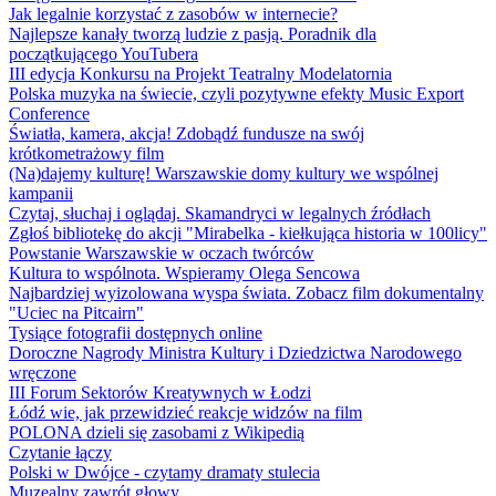
Jak legalnie korzystać z zasobów w internecie?
Najlepsze kanały tworzą ludzie z pasją. Poradnik dla
początkującego YouTubera
III edycja Konkursu na Projekt Teatralny Modelatornia
Polska muzyka na świecie, czyli pozytywne efekty Music Export
Conference
Światła, kamera, akcja! Zdobądź fundusze na swój
krótkometrażowy film
(Na)dajemy kulturę! Warszawskie domy kultury we wspólnej
kampanii
Czytaj, słuchaj i oglądaj. Skamandryci w legalnych źródłach
Zgłoś bibliotekę do akcji "Mirabelka - kiełkująca historia w 100licy"
Powstanie Warszawskie w oczach twórców
Kultura to wspólnota. Wspieramy Olega Sencowa
Najbardziej wyizolowana wyspa świata. Zobacz film dokumentalny
"Uciec na Pitcairn"
Tysiące fotografii dostępnych online
Doroczne Nagrody Ministra Kultury i Dziedzictwa Narodowego
wręczone
III Forum Sektorów Kreatywnych w Łodzi
Łódź wie, jak przewidzieć reakcje widzów na film
POLONA dzieli się zasobami z Wikipedią
Czytanie łączy
Polski w Dwójce - czytamy dramaty stulecia
Muzealny zawrót głowy