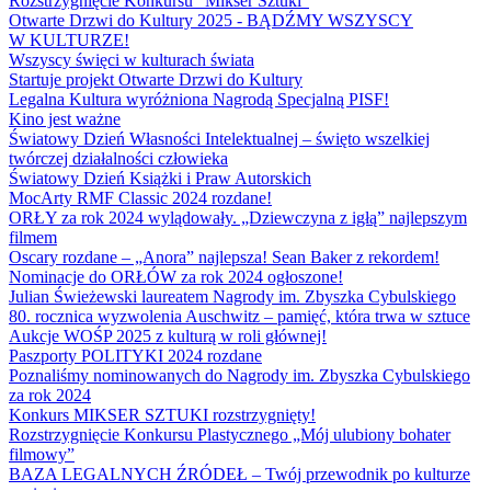
Rozstrzygnięcie Konkursu "Mikser Sztuki"
Otwarte Drzwi do Kultury 2025 - BĄDŹMY WSZYSCY
W KULTURZE!
Wszyscy święci w kulturach świata
Startuje projekt Otwarte Drzwi do Kultury
Legalna Kultura wyróżniona Nagrodą Specjalną PISF!
Kino jest ważne
Światowy Dzień Własności Intelektualnej – święto wszelkiej
twórczej działalności człowieka
Światowy Dzień Książki i Praw Autorskich
MocArty RMF Classic 2024 rozdane!
ORŁY za rok 2024 wylądowały. „Dziewczyna z igłą” najlepszym
filmem
Oscary rozdane – „Anora” najlepsza! Sean Baker z rekordem!
Nominacje do ORŁÓW za rok 2024 ogłoszone!
Julian Świeżewski laureatem Nagrody im. Zbyszka Cybulskiego
80. rocznica wyzwolenia Auschwitz – pamięć, która trwa w sztuce
Aukcje WOŚP 2025 z kulturą w roli głównej!
Paszporty POLITYKI 2024 rozdane
Poznaliśmy nominowanych do Nagrody im. Zbyszka Cybulskiego
za rok 2024
Konkurs MIKSER SZTUKI rozstrzygnięty!
Rozstrzygnięcie Konkursu Plastycznego „Mój ulubiony bohater
filmowy”
BAZA LEGALNYCH ŹRÓDEŁ – Twój przewodnik po kulturze