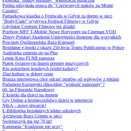
Piosenka "Happy Birthday" własnością publiczną
Polska odzyskała prawa do "Czerwonych maków na Monte
Cassino"
Pamiątkowa książka o Festiwalu w Gdyni za darmo w sieci
"Body/Ciało" wygrywa Festiwal Filmowy w Gdyni
Gdyńskie Centrum Filmowe już działa!
Przeboje MFF T-Mobile Nowe Horyzonty na Cineman VOD
Zbiory Polskiej Akademii Umiejętności dostępne dla wszystkich
Powstaje Ogólnopolska Baza Księgarń
Bezpłatne e-booki z okazji 250-lecia Teatru Publicznego w Polsce
Audioteka zmienia się na Plus
Letnie Kino FUMI zaprasza
Piątek światowym dniem premier muzycznych
Kto potrzebuje legalnych źródeł kultury?
Złap kulturę w dobrej cenie
Branża internetowa chce odciąć piratów od wpływów z reklam
Parlament Europejski zlikwiduje "wolność panoramy"?
60. lat Filmoteki Narodowej
Z książki dla dzieci na monetę
Gry Online a bezpieczeństwo dzieci w internecie
NInA – nowe otwarcie!
E-Biblioteka bezpłatnych lektur szkolnych
Archiwum Braci Grimm w sieci
Świerszczyk ma już 70 lat!
Kampania "Kradzione nie uczy"