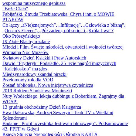
wspomina muzycznego geniusza
"Boże Ciało"
Fabijański, Żmuda Trzebiatowska, Chyra i inni o MOWIE
PTAKÓW
Co łączy „(Nie)znajomych”, „Infiltrację”, „Człowieka z blizną”,
„Ocean’s Eleven”, „Pół żartem, pół serio" i „Króla Lwa”?
Oko Prószyńskiego
19 Złote Blachy rozdane
Młodzi i Film. Święto młodości, otwartości i wolności twórczej
Wirtualna Noc Muzeów
Światowy Dzień Książki i Praw Autorskich
Dawid "Fryderyk" Podsiadło. 25-lecie nagród muzycznych
"Kalejdoskop" ma głos
Międzynarodowy skandal piracki
Przełomowy rok dla VOD
Zostań biblioteką. Nowa inicjatywa czytelnicza
2019 Rokiem Stanisława Moniuszki
Nuty Wodeckiego, lekcja dubbingu z Boberkiem. Zagrajmy dla
WOŚP!
13 grudnia obchodzimy Dzień Księgarza
Ewa Dałkowska, Andrzej Seweryn i Teatr TV z Wielkimi
Splendorami
Badanie "Profil uczestnika festiwalu filmowego". Podsumowanie
43. FPFF w Gdyni
Księga Stulecia Niepodległości Ośrodka KARTA