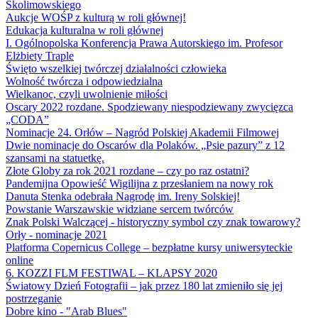
Skolimowskiego
Aukcje WOŚP z kulturą w roli głównej!
Edukacja kulturalna w roli głównej
I. Ogólnopolska Konferencja Prawa Autorskiego im. Profesor
Elżbiety Traple
Święto wszelkiej twórczej działalności człowieka
Wolność twórcza i odpowiedzialna
Wielkanoc, czyli uwolnienie miłości
Oscary 2022 rozdane. Spodziewany niespodziewany zwycięzca
„CODA”
Nominacje 24. Orłów – Nagród Polskiej Akademii Filmowej
Dwie nominacje do Oscarów dla Polaków. „Psie pazury” z 12
szansami na statuetkę.
Złote Globy za rok 2021 rozdane – czy po raz ostatni?
Pandemijna Opowieść Wigilijna z przesłaniem na nowy rok
Danuta Stenka odebrała Nagrodę im. Ireny Solskiej!
Powstanie Warszawskie widziane sercem twórców
Znak Polski Walczącej - historyczny symbol czy znak towarowy?
Orły - nominacje 2021
Platforma Copernicus College – bezpłatne kursy uniwersyteckie
online
6. KOZZI FLM FESTIWAL – KLAPSY 2020
Światowy Dzień Fotografii – jak przez 180 lat zmieniło się jej
postrzeganie
Dobre kino - "Arab Blues"