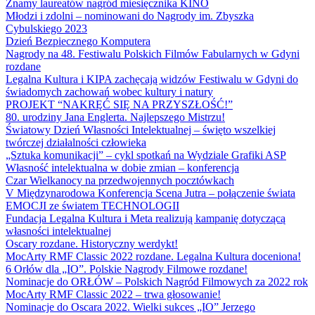
Znamy laureatów nagród miesięcznika KINO
Młodzi i zdolni – nominowani do Nagrody im. Zbyszka
Cybulskiego 2023
Dzień Bezpiecznego Komputera
Nagrody na 48. Festiwalu Polskich Filmów Fabularnych w Gdyni
rozdane
Legalna Kultura i KIPA zachęcają widzów Festiwalu w Gdyni do
świadomych zachowań wobec kultury i natury
PROJEKT “NAKRĘĆ SIĘ NA PRZYSZŁOŚĆ!”
80. urodziny Jana Englerta. Najlepszego Mistrzu!
Światowy Dzień Własności Intelektualnej – święto wszelkiej
twórczej działalności człowieka
„Sztuka komunikacji” – cykl spotkań na Wydziale Grafiki ASP
Własność intelektualna w dobie zmian – konferencja
Czar Wielkanocy na przedwojennych pocztówkach
V Międzynarodowa Konferencja Scena Jutra – połączenie świata
EMOCJI ze światem TECHNOLOGII
Fundacja Legalna Kultura i Meta realizują kampanię dotyczącą
własności intelektualnej
Oscary rozdane. Historyczny werdykt!
MocArty RMF Classic 2022 rozdane. Legalna Kultura doceniona!
6 Orłów dla „IO”. Polskie Nagrody Filmowe rozdane!
Nominacje do ORŁÓW – Polskich Nagród Filmowych za 2022 rok
MocArty RMF Classic 2022 – trwa głosowanie!
Nominacje do Oscara 2022. Wielki sukces „IO” Jerzego