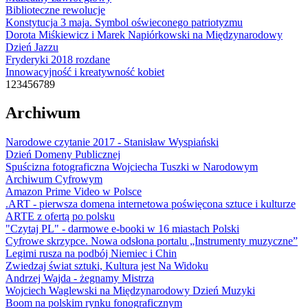
Biblioteczne rewolucje
Konstytucja 3 maja. Symbol oświeconego patriotyzmu
Dorota Miśkiewicz i Marek Napiórkowski na Międzynarodowy
Dzień Jazzu
Fryderyki 2018 rozdane
Innowacyjność i kreatywność kobiet
1
2
3
4
5
6
7
8
9
Archiwum
Narodowe czytanie 2017 - Stanisław Wyspiański
Dzień Domeny Publicznej
Spuścizna fotograficzna Wojciecha Tuszki w Narodowym
Archiwum Cyfrowym
Amazon Prime Video w Polsce
.ART - pierwsza domena internetowa poświęcona sztuce i kulturze
ARTE z ofertą po polsku
"Czytaj PL" - darmowe e-booki w 16 miastach Polski
Cyfrowe skrzypce. Nowa odsłona portalu „Instrumenty muzyczne”
Legimi rusza na podbój Niemiec i Chin
Zwiedzaj świat sztuki, Kultura jest Na Widoku
Andrzej Wajda - żegnamy Mistrza
Wojciech Waglewski na Międzynarodowy Dzień Muzyki
Boom na polskim rynku fonograficznym