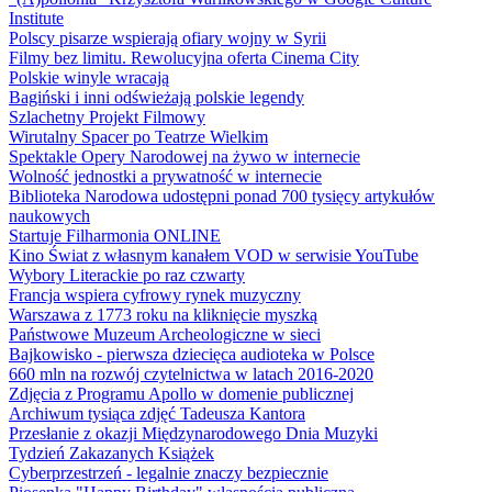
Institute
Polscy pisarze wspierają ofiary wojny w Syrii
Filmy bez limitu. Rewolucyjna oferta Cinema City
Polskie winyle wracają
Bagiński i inni odświeżają polskie legendy
Szlachetny Projekt Filmowy
Wirutalny Spacer po Teatrze Wielkim
Spektakle Opery Narodowej na żywo w internecie
Wolność jednostki a prywatność w internecie
Biblioteka Narodowa udostępni ponad 700 tysięcy artykułów
naukowych
Startuje Filharmonia ONLINE
Kino Świat z własnym kanałem VOD w serwisie YouTube
Wybory Literackie po raz czwarty
Francja wspiera cyfrowy rynek muzyczny
Warszawa z 1773 roku na kliknięcie myszką
Państwowe Muzeum Archeologiczne w sieci
Bajkowisko - pierwsza dziecięca audioteka w Polsce
660 mln na rozwój czytelnictwa w latach 2016-2020
Zdjęcia z Programu Apollo w domenie publicznej
Archiwum tysiąca zdjęć Tadeusza Kantora
Przesłanie z okazji Międzynarodowego Dnia Muzyki
Tydzień Zakazanych Książek
Cyberprzestrzeń - legalnie znaczy bezpiecznie