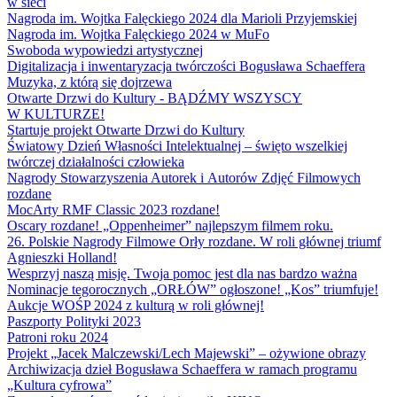
w sieci
Nagroda im. Wojtka Falęckiego 2024 dla Marioli Przyjemskiej
Nagroda im. Wojtka Falęckiego 2024 w MuFo
Swoboda wypowiedzi artystycznej
Digitalizacja i inwentaryzacja twórczości Bogusława Schaeffera
Muzyka, z którą się dojrzewa
Otwarte Drzwi do Kultury - BĄDŹMY WSZYSCY
W KULTURZE!
Startuje projekt Otwarte Drzwi do Kultury
Światowy Dzień Własności Intelektualnej – święto wszelkiej
twórczej działalności człowieka
Nagrody Stowarzyszenia Autorek i Autorów Zdjęć Filmowych
rozdane
MocArty RMF Classic 2023 rozdane!
Oscary rozdane! „Oppenheimer” najlepszym filmem roku.
26. Polskie Nagrody Filmowe Orły rozdane. W roli głównej triumf
Agnieszki Holland!
Wesprzyj naszą misję. Twoja pomoc jest dla nas bardzo ważna
Nominacje tegorocznych „ORŁÓW” ogłoszone! „Kos” triumfuje!
Aukcje WOŚP 2024 z kulturą w roli głównej!
Paszporty Polityki 2023
Patroni roku 2024
Projekt „Jacek Malczewski/Lech Majewski” – ożywione obrazy
Archiwizacja dzieł Bogusława Schaeffera w ramach programu
„Kultura cyfrowa”