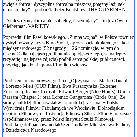
zwięzła forma i dyscyplina formalna mieszczą potężny ładunek
emocjonalny” – podkreśla Peter Bradshow, THE GUARDIAN
„Dopieszczony formalnie, subtelny, fascynujący” – to już Owen
Gleiberman, VARIETY
Poprzedni film Pawlikowskiego, „Zimna wojna”, w Polsce również
dystrybuowany przez Kino Świat, oprócz spektakularnego sukcesu
międzynarodowego (52 nagrody i 126 nominacje, w tym do
Oscara® dla najlepszego filmu nieanglojęzycznego, za najlepszą
reżyserię i najlepsze zdjęcia) podbił serca polskiej publiczności,
przyciągając do kin ponad 1 milion widzów.
Producentami najnowszego filmu „Ojczyzna” są: Mario Gianani
i Lorenzo Mieli (OUR Films), Ewa Puszczyńska (Extreme
Emotions), Jeanne Tremsal i Edward Berger (Nine Hours), Dimitri
Rassam (Chapter 2) oraz Lorenzo Gangarossa (Circle One). Ze
strony polskiej film powstał w koprodukcji z Canal + Polska,
Wytwórnią Filmów Fabularnych we Wrocławiu, Dolnośląskim
Centrum Filmowym i Instytucją Filmową Silesia-Film. Film został
współfinansowany przez Polski Instytut Sztuki Filmowej.
Produkcję dofinansowano także ze środków Ministerstwa Kultury
i Dziedzictwa Narodowego.