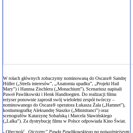
W rolach głównych zobaczymy nominowaną do Oscara® Sandrę
Hüller („Strefa interesów”, „Anatomia upadku”, „Projekt Hail
Mary”) i Hannsa Zischlera („Monachium”). Scenariusz napisali
Paweł Pawlikowski i Henk Handloegten. Do realizacji filmu
reżyser ponownie zaprosił swój wieloletni zespół twórczy –
nominowanego do Oscara® operatora Łukasza Żala („Hamnet”),
kostiumografkę Aleksandrę Staszko („Ministranci”) oraz
scenografów Katarzynę Sobańską i Marcela Sławińskiego
(„Lalka”). Za dystrybucję filmu w Polsce odpowiada Kino Świat.
- Obecność „Ojczyzny” Pawła Pawlikowskiego na najważniejszym