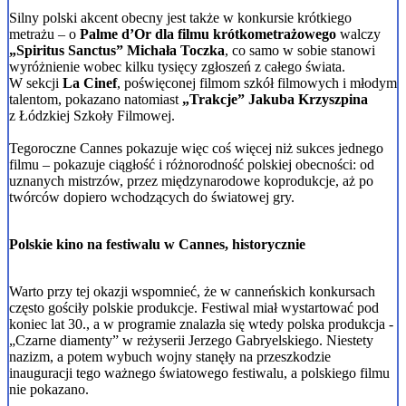
Silny polski akcent obecny jest także w konkursie krótkiego
metrażu – o
Palme d’Or dla filmu krótkometrażowego
walczy
„Spiritus Sanctus” Michała Toczka
, co samo w sobie stanowi
wyróżnienie wobec kilku tysięcy zgłoszeń z całego świata.
W sekcji
La Cinef
, poświęconej filmom szkół filmowych i młodym
talentom, pokazano natomiast
„Trakcje” Jakuba Krzyszpina
z Łódzkiej Szkoły Filmowej.
Tegoroczne Cannes pokazuje więc coś więcej niż sukces jednego
filmu – pokazuje ciągłość i różnorodność polskiej obecności: od
uznanych mistrzów, przez międzynarodowe koprodukcje, aż po
twórców dopiero wchodzących do światowej gry.
Polskie kino na festiwalu w Cannes, historycznie
Warto przy tej okazji wspomnieć, że w canneńskich konkursach
często gościły polskie produkcje. Festiwal miał wystartować pod
koniec lat 30., a w programie znalazła się wtedy polska produkcja -
„Czarne diamenty” w reżyserii Jerzego Gabryelskiego. Niestety
nazizm, a potem wybuch wojny stanęły na przeszkodzie
inauguracji tego ważnego światowego festiwalu, a polskiego filmu
nie pokazano.