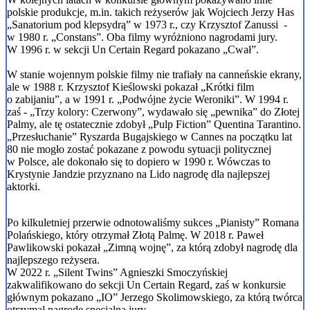
polskie produkcje, m.in. takich reżyserów jak Wojciech Jerzy Has
„Sanatorium pod klepsydrą” w 1973 r., czy Krzysztof Zanussi -
w 1980 r. „Constans”. Oba filmy wyróżniono nagrodami jury.
W 1996 r. w sekcji Un Certain Regard pokazano „Cwał”.
W stanie wojennym polskie filmy nie trafiały na canneńskie ekrany,
ale w 1988 r. Krzysztof Kieślowski pokazał „Krótki film
o zabijaniu”, a w 1991 r. „Podwójne życie Weroniki”. W 1994 r.
zaś - „Trzy kolory: Czerwony”, wydawało się „pewnika” do Złotej
Palmy, ale tę ostatecznie zdobył „Pulp Fiction” Quentina Tarantino.
„Przesłuchanie” Ryszarda Bugajskiego w Cannes na początku lat
80 nie mogło zostać pokazane z powodu sytuacji politycznej
w Polsce, ale dokonało się to dopiero w 1990 r. Wówczas to
Krystynie Jandzie przyznano na Lido nagrodę dla najlepszej
aktorki.
Po kilkuletniej przerwie odnotowaliśmy sukces „Pianisty” Romana
Polańskiego, który otrzymał Złotą Palmę. W 2018 r. Paweł
Pawlikowski pokazał „Zimną wojnę”, za którą zdobył nagrodę dla
najlepszego reżysera.
W 2022 r. „Silent Twins” Agnieszki Smoczyńskiej
zakwalifikowano do sekcji Un Certain Regard, zaś w konkursie
głównym pokazano „IO” Jerzego Skolimowskiego, za którą twórca
otrzymał nagrodę specjalną jury.