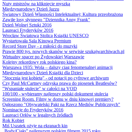
Nuty mistrzów na kliknięcie myszką
Międzynarodowy Dzień Jazzu
Światowy Dzień Własności Intelektualnej: Kultura przeobrażona
Zawiłe losy słynnego "Dziennika Anny Frank"
Dzień Wolnej Sztuki 2016
Laureaci Fryderyków 2016
Wrocław Światową Stolicą Książki UNESCO
Wystartowała Sala Kinowa Premium
Record Store Day - z miłości do muzyki
Prawie 800 tys. nowych skanów w serwisie szukajwarchiwach.pl
Wirtualny spacer po Żydowskiej Warszawie
Kolejny rekordowy rok polskiego kina?
Warszawa 1935: Wola – dalszy ciąg fenomenalnej animacji
Międzynarodowy Dzień Książki dla Dzieci
"Stocznia jest kobietą" - od notacji po cyfrowe archiwum
Czy Paul McCartney odzyska prawa do piosenek Beatlesów?
"Wspaniałe stulecie" w całości na VOD
100/100 - wybieramy najlepszy polski dokument stulecia
Screening Room. Filmy w domu w dniu kinowej premiery?
Ogłoszono "Obywatelski Pakt na Rzecz Mediów Publicznych"
Nominacje do Fryderyków 2016
Laureaci Orłów w legalnych źródłach
Rok Kobiet
Miś Uszatek ożyje na ekranach kin
„Body/Ciało” najlepszym polskim filmem 2015 roku