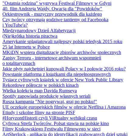
"Ostatnia rodzina" wygrywa Festiwal Filmowy w Gdyni
40. film Andrzeja Wajdy. Owacja dla "Powidoków"
Orkiestrownik - muzyczny przewodnik dla każdego
Czy twórcy otrzymają godziwe tantiemy od Facebooka
i YouTube'a?
Międzynarodowy Dzień Alfabetyzacji
(Nie)krótka historia piractwa
Amerykanie splagiatowali najlepszy polski teledysk 2015 roku
25 lat Internetu w Polsce
MKiDN wspiera digitalizację zbiorów archiwów społecznych
Zapisy Terroru - internetowe archiwum wspomnień
o totalitaryzmach
Jakie płyty najchętniej kupowali Polacy w I połowie 2016 roku?
Powstanie platforma z książkami dla niepełnosprawnych
Tysiące cyfrowych książek w ofercie New York Public Library
Rekordowe półrocze w polskich kinach
Wielka kolekcja map Davida Rumseya
Spotify zapowiada produkcję własnych seriali
Rusza kampania "Nie pogrywaj, graj po polsku!"
UE oczekuje europejskich filmów w ofercie Netflixa i Amazona
Etiudy i szkolne filmy na stronie PISF
#HoryzontHistorii czyli ViRtualny wehikuł czasu
Cyfrowa Strefa Twórców. Polsat stawia na polskie kino
Filmy Krakowskiego Festiwalu Filmowego w sieci
ArtSherlock - aplikacja do identyfikacji zrabowanych dzieł sztuki