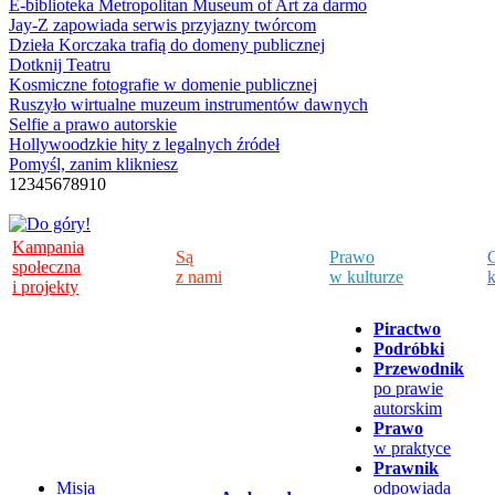
E-biblioteka Metropolitan Museum of Art za darmo
Jay-Z zapowiada serwis przyjazny twórcom
Dzieła Korczaka trafią do domeny publicznej
Dotknij Teatru
Kosmiczne fotografie w domenie publicznej
Ruszyło wirtualne muzeum instrumentów dawnych
Selfie a prawo autorskie
Hollywoodzkie hity z legalnych źródeł
Pomyśl, zanim klikniesz
1
2
3
4
5
6
7
8
9
10
Kampania
Są
Prawo
C
społeczna
z nami
w kulturze
k
i projekty
Piractwo
Podróbki
Przewodnik
po prawie
autorskim
Prawo
w praktyce
Prawnik
Misja
odpowiada