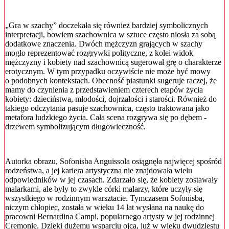
„Gra w szachy” doczekała się również bardziej symbolicznych
interpretacji, bowiem szachownica w sztuce często niosła za sobą
dodatkowe znaczenia. Dwóch mężczyzn grających w szachy
mogło reprezentować rozgrywki polityczne, z kolei widok
mężczyzny i kobiety nad szachownicą sugerował grę o charakterze
erotycznym. W tym przypadku oczywiście nie może być mowy
o podobnych kontekstach. Obecność piastunki sugeruje raczej, że
mamy do czynienia z przedstawieniem czterech etapów życia
kobiety: dzieciństwa, młodości, dojrzałości i starości. Również do
takiego odczytania pasuje szachownica, często traktowana jako
metafora ludzkiego życia. Cała scena rozgrywa się po dębem -
drzewem symbolizującym długowieczność.
Autorka obrazu, Sofonisba Anguissola osiągnęła najwięcej spośród
rodzeństwa, a jej kariera artystyczna nie znajdowała wielu
odpowiedników w jej czasach. Zdarzało się, że kobiety zostawały
malarkami, ale były to zwykle córki malarzy, które uczyły się
wszystkiego w rodzinnym warsztacie. Tymczasem Sofonisba,
niczym chłopiec, została w wieku 14 lat wysłana na naukę do
pracowni Bernardina Campi, popularnego artysty w jej rodzinnej
Cremonie. Dzięki dużemu wsparciu ojca, już w wieku dwudziestu