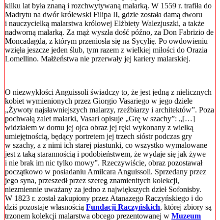
kilku lat była znaną i rozchwytywaną malarką. W 1559 r. trafiła do
Madrytu na dwór królewski Filipa II, gdzie została damą dworu
i nauczycielką malarstwa królowej Elżbiety Walezjuszki, a także
nadworną malarką. Za mąż wyszła dość późno, za Don Fabrizio de
Moncadagda, z którym przeniosła się na Sycylię. Po owdowieniu
wzięła jeszcze jeden ślub, tym razem z wielkiej miłości do Orazia
Lomellino. Małżeństwa nie przerwały jej kariery malarskiej.
O niezwykłości Anguissoli świadczy to, że jest jedną z nielicznych
kobiet wymienionych przez Giorgio Vasariego w jego dziele
„Żywoty najsławniejszych malarzy, rzeźbiarzy i architektów”. Poza
pochwałą zalet malarki, Vasari opisuje „Grę w szachy”: „[…]
widziałem w domu jej ojca obraz jej ręki wykonany z wielką
umiejętnością, będący portretem jej trzech sióstr podczas gry
w szachy, a z nimi ich starej piastunki, co wszystko wymalowane
jest z taką starannością i podobieństwem, że wydaje się jak żywe
i nie brak im nic tylko mowy”. Rzeczywiście, obraz pozostawał
początkowo w posiadaniu Amilcara Anguissoli. Sprzedany przez
jego syna, przeszedł przez szereg znamienitych kolekcji,
niezmiennie uważany za jedno z największych dzieł Sofonisby.
W 1823 r. został zakupiony przez Atanazego Raczyńskiego i do
dziś pozostaje własnością
Fundacji Raczyńskich
, której zbiory są
trzonem kolekcji malarstwa obcego prezentowanej w
Muzeum