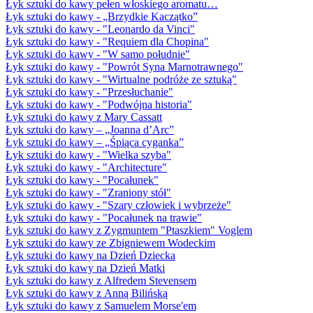
Łyk sztuki do kawy pełen włoskiego aromatu…
Łyk sztuki do kawy - „Brzydkie Kaczątko”
Łyk sztuki do kawy - "Leonardo da Vinci"
Łyk sztuki do kawy - "Requiem dla Chopina"
Łyk sztuki do kawy - "W samo południe"
Łyk sztuki do kawy - "Powrót Syna Marnotrawnego"
Łyk sztuki do kawy - "Wirtualne podróże ze sztuką"
Łyk sztuki do kawy - "Przesłuchanie"
Łyk sztuki do kawy - "Podwójna historia"
Łyk sztuki do kawy z Mary Cassatt
Łyk sztuki do kawy – „Joanna d’Arc”
Łyk sztuki do kawy – „Śpiąca cyganka”
Łyk sztuki do kawy - "Wielka szyba"
Łyk sztuki do kawy - "Architecture"
Łyk sztuki do kawy - "Pocałunek"
Łyk sztuki do kawy - "Zraniony stół"
Łyk sztuki do kawy - "Szary człowiek i wybrzeże"
Łyk sztuki do kawy - "Pocałunek na trawie"
Łyk sztuki do kawy z Zygmuntem "Ptaszkiem" Voglem
Łyk sztuki do kawy ze Zbigniewem Wodeckim
Łyk sztuki do kawy na Dzień Dziecka
Łyk sztuki do kawy na Dzień Matki
Łyk sztuki do kawy z Alfredem Stevensem
Łyk sztuki do kawy z Anną Bilińską
Łyk sztuki do kawy z Samuelem Morse'em