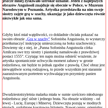
jeszcze mniej zyskiwało szerokie uznanie. Jeden z najlepszych
obrazów
Anguissol
i znajduje się obecnie w Polsce, w Muzeum
Narodowym w Poznaniu. Artystka przedstawiła na nim swoje
siostry zajęte grą w szachy, ukazując je jako dziewczęta równie
niezwykłe jak ona sama.
Gdyby ktoś miał wątpliwości, co dokładnie chciała pokazać na
swoim obrazie
„Gra w szachy”
Sofonisba Anguissola, to wystarczy
przetłumaczyć inskrypcję umieszczoną na boku szachownicy.
Dowiemy się z niej, że „Panna Sofonisba Anguissola córka
Amilcara swe trzy siostry i piastunkę namalowała z prawdziwej
postaci 1555”. Czytając ten napis można odnieść wrażenie, że
artystka spontanicznie uchwyciła moment zabawy w gronie
rodzeństwa, nie będzie to jednak zgodne z prawdą. Choć obraz jest
niewątpliwie sceną rodzajową, to przede wszystkim jest starannie
zaaranżowanym portretem wychwalającym przymioty panien
Anguissola.
Dwudziestotrzyletnia malarka miała w sumie sześcioro młodszego
rodzeństwa: pięć sióstr i jednego brata. Na obrazie widzimy - od
lewej - Lucię, Europę i Minervę. Dziewczęta pozują w modnych
strojach, ozdobione kosztowną biżuterią. Nawet cenny, orientalny