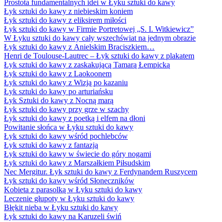
Prostota fundamentalnych idei w Łyku sztuki do kawy
Łyk sztuki do kawy z niebieskim koniem
Łyk sztuki do kawy z eliksirem miłości
Łyk sztuki do kawy w Firmie Portretowej „S. I. Witkiewicz”
W Łyku sztuki do kawy cały wszechświat na jednym obrazie
Łyk sztuki do kawy z Anielskim Braciszkiem…
Henri de Toulouse-Lautrec – Łyk sztuki do kawy z plakatem
Łyk sztuki do kawy z zaskakującą Tamarą Łempicką
Łyk sztuki do kawy z Laokoonem
Łyk sztuki do kawy z Wizją po kazaniu
Łyk sztuki do kawy po arturiańsku
Łyk Sztuki do kawy z Nocną marą
Łyk sztuki do kawy przy grze w szachy
Łyk sztuki do kawy z poetką i elfem na dłoni
Powitanie słońca w Łyku sztuki do kawy
Łyk sztuki do kawy wśród pochlebców
Łyk sztuki do kawy z fantazją
Łyk sztuki do kawy w świecie do góry nogami
Łyk sztuki do kawy z Marszałkiem Piłsudskim
Nec Mergitur. Łyk sztuki do kawy z Ferdynandem Ruszycem
Łyk sztuki do kawy wśród Słoneczników
Kobieta z parasolką w Łyku sztuki do kawy
Leczenie głupoty w Łyku sztuki do kawy
Błękit nieba w Łyku sztuki do kawy
Łyk sztuki do kawy na Karuzeli świń