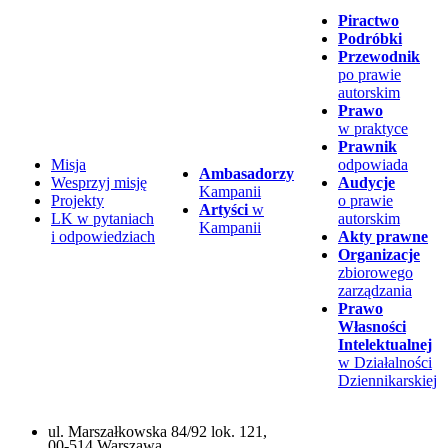
Piractwo
Podróbki
Przewodnik
po prawie
autorskim
Prawo
w praktyce
Prawnik
Misja
odpowiada
Ambasadorzy
Wesprzyj misję
Audycje
Kampanii
Projekty
o prawie
Artyści
w
LK w pytaniach
autorskim
Kampanii
i odpowiedziach
Akty prawne
Organizacje
zbiorowego
zarządzania
Prawo
Własności
Intelektualnej
w Działalności
Dziennikarskiej
ul. Marszałkowska 84/92 lok. 121,
00-514 Warszawa