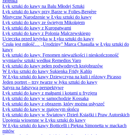
złotnika
Łyk sztuki do kawy na Balu Młodej Sztuki
Łyk sztuki do kawy przy Barze w Folies-Bergère
Mistyczne Narodzenie w Łyku sztuki do kawy
Łyk sztuki do kawy ze świętym Mikołajem
Łyk sztuki do kawy z Kuropatwami
Łyk sztuki do kawy z Polonią Malczewskiego
Ucieczka przed krytyką w Łyku sztuki do kawy
Czuła jest miłość… „Urodziny” Marca Chagalla w Łyku sztuki do
kawy
Łyk sztuki do kawy. Fenomen nieważkości i nieskończoność
wymiarów sztuki według Remedios Varo
Łyk sztuki do kawy pełen podwodnych krajobrazów
W Łyku sztuki do kawy Sukienka Fridy Kahlo
W Łyku sztuki do kawy Dziewczyna na kuli i różowy Picasso
Jeden portret – trzy twarze w łyku sztuki do kawy
Satyra na fałszywą perspektywę
Łyk sztuki do kawy z małpami i kotami u fryzjera
Łyk sztuki do kawy w samochodzie Kossaka
Łyk sztuki do kawy z obrazem, który można usłyszeć
Łyk sztuki do kawy w majowym słońcu
Łyk sztuki do kawy w Światowy Dzień Książki i Praw Autorskich
Upojenia wiosenne w Łyku sztuki do kawy
W Łyku sztuki do kawy Botticelli i Piękna Simonetta w mackach
mitów