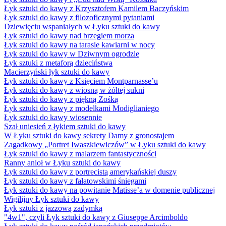
Łyk sztuki do kawy z Krzysztofem Kamilem Baczyńskim
Łyk sztuki do kawy z filozoficznymi pytaniami
Dziewięciu wspaniałych w Łyku sztuki do kawy
Łyk sztuki do kawy nad brzegiem morza
Łyk sztuki do kawy na tarasie kawiarni w nocy
Łyk sztuki do kawy w Dziwnym ogrodzie
Łyk sztuki z metaforą dzieciństwa
Macierzyński łyk sztuki do kawy
Łyk sztuki do kawy z Księciem Montparnasse’u
Łyk sztuki do kawy z wiosną w żółtej sukni
Łyk sztuki do kawy z piękną Zośką
Łyk sztuki do kawy z modelkami Modiglianiego
Łyk sztuki do kawy wiosennie
Szał uniesień z łykiem sztuki do kawy
W Łyku sztuki do kawy sekrety Damy z gronostajem
Zagadkowy „Portret Iwaszkiewiczów” w Łyku sztuki do kawy
Łyk sztuki do kawy z malarzem fantastyczności
Ranny anioł w Łyku sztuki do kawy
Łyk sztuki do kawy z portrecistą amerykańskiej duszy
Łyk sztuki do kawy z fałatowskimi śniegami
Łyk sztuki do kawy na powitanie Matisse’a w domenie publicznej
Wigilijny Łyk sztuki do kawy
Łyk sztuki z jazzową zadymką
"4w1", czyli Łyk sztuki do kawy z Giuseppe Arcimboldo