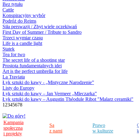
Bez tytułu
Cattle
Konspiracyjny wybór
Podróż do Reims
Siła perswazji / Zbyt wiele oczekiwań
First Day of Summer / Tribute to Sandro
Trzeci wymiar czasu
Life is a candle light
Statek
Tea for two
The secret life of a shooting star
Prostota fundamentalnych idei
Art is the perfect umbrella for life
La Traviata
Łyk sztuki do kawy - „Mistyczne Narodzenie”
Listy do Europy
Łyk sztuki do kawy – Jan Vermeer „Mleczarka”
Łyk sztuki do kawy – Augustin Théodule Ribot "Malarz ceramiki"
1
2
3
4
5
6
7
8
Kampania
Są
Prawo
C
społeczna
z nami
w kulturze
k
i projekty