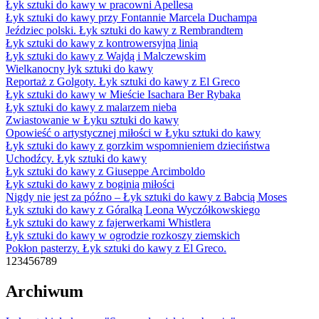
Łyk sztuki do kawy w pracowni Apellesa
Łyk sztuki do kawy przy Fontannie Marcela Duchampa
Jeździec polski. Łyk sztuki do kawy z Rembrandtem
Łyk sztuki do kawy z kontrowersyjną linią
Łyk sztuki do kawy z Wajdą i Malczewskim
Wielkanocny łyk sztuki do kawy
Reportaż z Golgoty. Łyk sztuki do kawy z El Greco
Łyk sztuki do kawy w Mieście Isachara Ber Rybaka
Łyk sztuki do kawy z malarzem nieba
Zwiastowanie w Łyku sztuki do kawy
Opowieść o artystycznej miłości w Łyku sztuki do kawy
Łyk sztuki do kawy z gorzkim wspomnieniem dzieciństwa
Uchodźcy. Łyk sztuki do kawy
Łyk sztuki do kawy z Giuseppe Arcimboldo
Łyk sztuki do kawy z boginią miłości
Nigdy nie jest za późno – Łyk sztuki do kawy z Babcią Moses
Łyk sztuki do kawy z Góralką Leona Wyczółkowskiego
Łyk sztuki do kawy z fajerwerkami Whistlera
Łyk sztuki do kawy w ogrodzie rozkoszy ziemskich
Pokłon pasterzy. Łyk sztuki do kawy z El Greco.
1
2
3
4
5
6
7
8
9
Archiwum