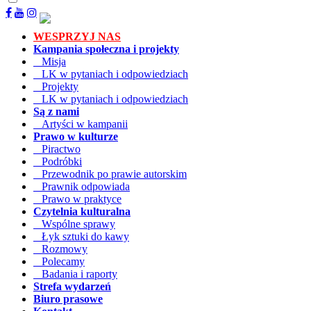
WESPRZYJ NAS
Kampania społeczna i projekty
Misja
LK w pytaniach i odpowiedziach
Projekty
LK w pytaniach i odpowiedziach
Są z nami
Artyści w kampanii
Prawo w kulturze
Piractwo
Podróbki
Przewodnik po prawie autorskim
Prawnik odpowiada
Prawo w praktyce
Czytelnia kulturalna
Wspólne sprawy
Łyk sztuki do kawy
Rozmowy
Polecamy
Badania i raporty
Strefa wydarzeń
Biuro prasowe