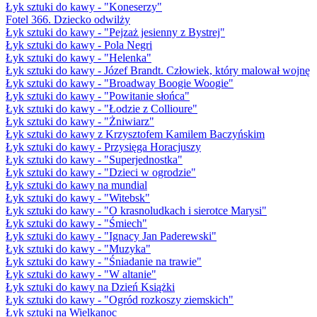
Łyk sztuki do kawy - "Koneserzy"
Fotel 366. Dziecko odwilży
Łyk sztuki do kawy - "Pejzaż jesienny z Bystrej"
Łyk sztuki do kawy - Pola Negri
Łyk sztuki do kawy - "Helenka"
Łyk sztuki do kawy - Józef Brandt. Człowiek, który malował wojnę
Łyk sztuki do kawy - "Broadway Boogie Woogie"
Łyk sztuki do kawy - "Powitanie słońca"
Łyk sztuki do kawy - "Łodzie z Collioure"
Łyk sztuki do kawy - "Żniwiarz"
Łyk sztuki do kawy z Krzysztofem Kamilem Baczyńskim
Łyk sztuki do kawy - Przysięga Horacjuszy
Łyk sztuki do kawy - "Superjednostka"
Łyk sztuki do kawy - "Dzieci w ogrodzie"
Łyk sztuki do kawy na mundial
Łyk sztuki do kawy - "Witebsk"
Łyk sztuki do kawy - "O krasnoludkach i sierotce Marysi"
Łyk sztuki do kawy - "Śmiech"
Łyk sztuki do kawy - "Ignacy Jan Paderewski"
Łyk sztuki do kawy - "Muzyka"
Łyk sztuki do kawy - "Śniadanie na trawie"
Łyk sztuki do kawy - "W altanie"
Łyk sztuki do kawy na Dzień Książki
Łyk sztuki do kawy - "Ogród rozkoszy ziemskich"
Łyk sztuki na Wielkanoc