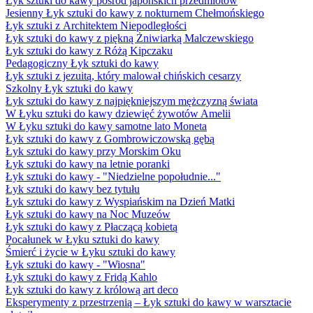
Łyk sztuki do kawy pośród japońskich przedmiotów
Jesienny Łyk sztuki do kawy z nokturnem Chełmońskiego
Łyk sztuki z Architektem Niepodległości
Łyk sztuki do kawy z piękną Żniwiarką Malczewskiego
Łyk sztuki do kawy z Różą Kipczaku
Pedagogiczny Łyk sztuki do kawy
Łyk sztuki z jezuitą, który malował chińskich cesarzy
Szkolny Łyk sztuki do kawy
Łyk sztuki do kawy z najpiękniejszym mężczyzną świata
W Łyku sztuki do kawy dziewięć żywotów Amelii
W Łyku sztuki do kawy samotne lato Moneta
Łyk sztuki do kawy z Gombrowiczowską gębą
Łyk sztuki do kawy przy Morskim Oku
Łyk sztuki do kawy na letnie poranki
Łyk sztuki do kawy - "Niedzielne popołudnie..."
Łyk sztuki do kawy bez tytułu
Łyk sztuki do kawy z Wyspiańskim na Dzień Matki
Łyk sztuki do kawy na Noc Muzeów
Łyk sztuki do kawy z Płaczącą kobietą
Pocałunek w Łyku sztuki do kawy
Śmierć i życie w Łyku sztuki do kawy
Łyk sztuki do kawy - "Wiosna"
Łyk sztuki do kawy z Fridą Kahlo
Łyk sztuki do kawy z królową art deco
Eksperymenty z przestrzenią – Łyk sztuki do kawy w warsztacie