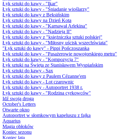
Łyk sztuki do kawy - "Ikar"
Łyk sztuki do kawy - "Śniadanie wioślarzy"
Łyk sztuki do kawy z Beksińskim
Łyk sztuki do kawy na Dzień Kota
Łyk sztuki do kawy - "Karnawał Arlekina"
Łyk sztuki do kawy - "Nadzieja II"
Łyk sztuki do kawy z "księżniczką sztuki polskiej"
Łyk sztuki do kawy - "Miłosny uścisk wszechświata"
"Łyk sztuki do kawy" - Pippi Pończoszanka
Łyk sztuki do kawy - "Pasażerowie nowojorskiego metra"
Łyk sztuki do kawy - "Kompozycja 7"
Łyk sztuki na Święta ze Stanisławem Wyspiańskim
Łyk sztuki do kawy - Sax
Łyk sztuki do kawy z Paulem Cézanne'em
Łyk sztuki do kawy - Lot czarownic
Łyk sztuki do kawy - Autoportret 1938 r.
Łyk sztuki do kawy - "Rodzina cyrkowców"
Idź swoją drogą
October's Letters
Otwarte okno
Autoportret w słomkowym kapeluszu z fajką
Aquarius
Magia obłoków
Koniec sezonu
Koniec lata