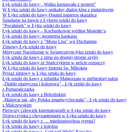
Łyk sztuki do kawy: „Walka karnawału z postem”
W Łyku sztuki do kawy unikalny dialog kina z malarstwem
W Łyku sztuki do kawy Ostatni papieros skazańca
Śniadanie na trawie z Łykiem sztuki do kawy
"Pocałunek" w Łyku sztuki do kawy
Łyk sztuki do kawy – Kochankowie według Magritte’a
Łyk sztuki do kawy: geometria kankana
Łyk sztuki do kawy z "Moną Lisą" wg Duchampa
Zimowy Łyk sztuki do kawy
Mistyczne Narodzenie w świątecznym łyku sztuki do kawy
Łyk sztuki do kawy z zimą po drugiej stronie szyby
Łyk sztuki do kawy ze Stańczykiem w geście rozpaczy
W Łyku sztuki do kawy historia św. Mikołaja
Pejzaż zimowy w Łyku sztuki do kawy
Łyk sztuki do kawy z infantką Małgorzatą w niebieskiej sukni
„Diablo plastyczna i kolorowa” - Łyk sztuki do kawy
z Pomarańczarką
Łyk sztuki do kawy z Beksińskim
„Malujcie tak, aby Polska zmartwychwstała” - Łyk sztuki do kawy
z Malczewskim
Pierwszy człowiek kinematografii w Łyku sztuki do kawy
Dziewczynka z chryzantemami w Łyku sztuki do kawy
Łyk sztuki do kawy z … miedzianowłosą syreną?
Łyk sztuki do kawy z księżną
Łyk sztuki do kawy i „Cud nad Wisłą” Kossaka