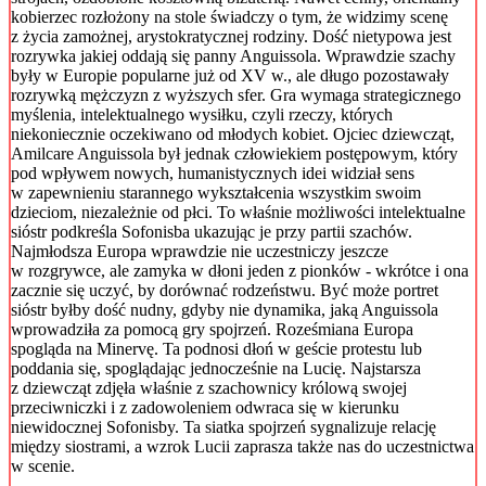
kobierzec rozłożony na stole świadczy o tym, że widzimy scenę
z życia zamożnej, arystokratycznej rodziny. Dość nietypowa jest
rozrywka jakiej oddają się panny Anguissola. Wprawdzie szachy
były w Europie popularne już od XV w., ale długo pozostawały
rozrywką mężczyzn z wyższych sfer. Gra wymaga strategicznego
myślenia, intelektualnego wysiłku, czyli rzeczy, których
niekoniecznie oczekiwano od młodych kobiet. Ojciec dziewcząt,
Amilcare Anguissola był jednak człowiekiem postępowym, który
pod wpływem nowych, humanistycznych idei widział sens
w zapewnieniu starannego wykształcenia wszystkim swoim
dzieciom, niezależnie od płci. To właśnie możliwości intelektualne
sióstr podkreśla Sofonisba ukazując je przy partii szachów.
Najmłodsza Europa wprawdzie nie uczestniczy jeszcze
w rozgrywce, ale zamyka w dłoni jeden z pionków - wkrótce i ona
zacznie się uczyć, by dorównać rodzeństwu. Być może portret
sióstr byłby dość nudny, gdyby nie dynamika, jaką Anguissola
wprowadziła za pomocą gry spojrzeń. Roześmiana Europa
spogląda na Minervę. Ta podnosi dłoń w geście protestu lub
poddania się, spoglądając jednocześnie na Lucię. Najstarsza
z dziewcząt zdjęła właśnie z szachownicy królową swojej
przeciwniczki i z zadowoleniem odwraca się w kierunku
niewidocznej Sofonisby. Ta siatka spojrzeń sygnalizuje relację
między siostrami, a wzrok Lucii zaprasza także nas do uczestnictwa
w scenie.