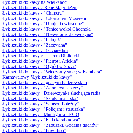
Łyk sztuki do kawy na Wielkanoc
Łyk sztuki do kawy z René Magritte'em
Łyk sztuki do kawy - "Chimera"
Łyk sztuki do kawy z Kolomanem Moserem
Łyk sztuki do kawy - "Upojenia wiosenne"
Łyk sztuki do kawy - "Taniec wokół Chochoła"
Łyk sztuki do kawy - "Niewidoma dziewczyna"
Łyk sztuki do kawy - "Łabędź"
Łyk sztuki do kawy - "Zaczytana"
Łyk sztuki do kawy z Bacciarellim
Łyk sztuki do kawy z Lustrem Biblioteki
Łyk sztuki do kawy - "Pierrot i Arlekin"
Łyk sztuki do kawy - "Ogród w Soczi"
Łyk sztuki do kawy - "Wieczorny śnieg w Kambara"
Karnawałowy "Łyk sztuki do kawy"
Łyk sztuki do kawy z Ignacym Paderewskim
Łyk sztuki do kawy - "Adoracya pasterzy"
Łyk sztuki do kawy - Dziewczynka słuchająca radia
Łyk sztuki do kawy - "Sztuka malarska"
Łyk sztuki do kawy - "Samson Potężny"
Łyk sztuki do kawy - "Policjant i staruszka"
Łyk sztuki do kawy - Minifigurki LEGO
Łyk sztuki do kawy - "Kula karabinowa"
Łyk sztuki do kawy - "Zaduszki. Godzina duchów"
Łyk sztuki do kawy - "Powidoki"