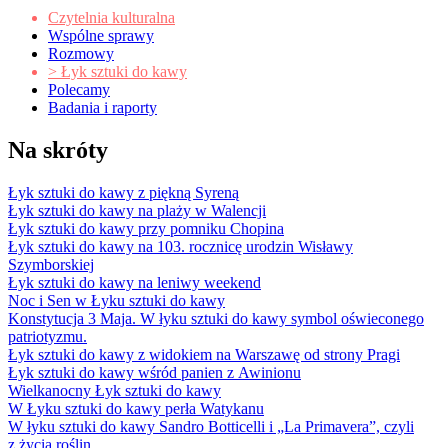
Czytelnia kulturalna
Wspólne sprawy
Rozmowy
> Łyk sztuki do kawy
Polecamy
Badania i raporty
Na skróty
Łyk sztuki do kawy z piękną Syreną
Łyk sztuki do kawy na plaży w Walencji
Łyk sztuki do kawy przy pomniku Chopina
Łyk sztuki do kawy na 103. rocznicę urodzin Wisławy
Szymborskiej
Łyk sztuki do kawy na leniwy weekend
Noc i Sen w Łyku sztuki do kawy
Konstytucja 3 Maja. W łyku sztuki do kawy symbol oświeconego
patriotyzmu.
Łyk sztuki do kawy z widokiem na Warszawę od strony Pragi
Łyk sztuki do kawy wśród panien z Awinionu
Wielkanocny Łyk sztuki do kawy
W Łyku sztuki do kawy perła Watykanu
W łyku sztuki do kawy Sandro Botticelli i „La Primavera”, czyli
z życia roślin…